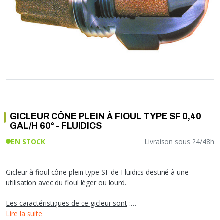
Soupape différentielle
PLOMBERIE PER
RACCORD PE (POLYÉTHYLÈNE)
SOLAIRE
EQUIPEMENT INDUSTRIEL
TRAPPE CHATIÈRE ET HUBLOT
Température
VOTRE SOLUTION CHAUFFAGE
RACCORD GALVA
PAC
COMMUNICATION
Vase d'expansion
Vanne de Température
RACCORD INOX
CHAUDIÈRE
COLLIER ET FIXATION
Vanne de zone
Vanne équilibrage
TUBE LAITON ET ECROU
TUBAGE CHEMINÉE CHAUDIÈRE POÊLE
CONNEXION
Vanne mélangeuse
TUYAU SOUPLE
CÂBLE
KIT FIXATION MURAL
GAINE
COLLECTEUR NOURRICE
ECLAIRAGE
VANNE D'ARRET
ECLAIRAGE PORTATIF
GICLEUR CÔNE PLEIN À FIOUL TYPE SF 0,40
ROBINET
LAMPE ET TORCHE
GAL/H 60° - FLUIDICS
FLEXIBLE
PILES ET ACCUMULATEURS
EN STOCK
Livraison sous 24/48h
ETANCHÉITÉ RACCORDEMENT
BLOC DE SÉCURITÉ
FIXATION ET SUPPORT
SYSTÈMES DE SÉCURITÉ
RÉDUCTEUR DE PRESSION
VMC ET VENTILATION
Gicleur à fioul cône plein type SF de Fluidics destiné à une
utilisation avec du fioul léger ou lourd.
COMPTEUR ET ACCESSOIRE
FILTRATION
Les caractéristiques de ce gicleur sont
:
- ''SF'' : plus de fioul concentré au centre de la pulvérisation
Lire la suite