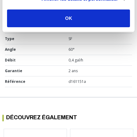
Usage
Chaudière fioul
Marque
Fluidics
OK
Matière
Laiton
Type
SF
Angle
60°
Débit
0,4 gal/h
Garantie
2 ans
Référence
d161151a
DÉCOUVREZ ÉGALEMENT