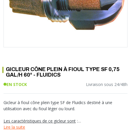
Soupape différentielle
PLOMBERIE PER
RACCORD PE (POLYÉTHYLÈNE)
SOLAIRE
EQUIPEMENT INDUSTRIEL
TRAPPE CHATIÈRE ET HUBLOT
Température
VOTRE SOLUTION CHAUFFAGE
RACCORD GALVA
PAC
COMMUNICATION
Vase d'expansion
Vanne de Température
RACCORD INOX
CHAUDIÈRE
COLLIER ET FIXATION
Vanne de zone
Vanne équilibrage
TUBE LAITON ET ECROU
TUBAGE CHEMINÉE CHAUDIÈRE POÊLE
CONNEXION
Vanne mélangeuse
TUYAU SOUPLE
CÂBLE
KIT FIXATION MURAL
GAINE
COLLECTEUR NOURRICE
ECLAIRAGE
VANNE D'ARRET
ECLAIRAGE PORTATIF
GICLEUR CÔNE PLEIN À FIOUL TYPE SF 0,75
ROBINET
LAMPE ET TORCHE
GAL/H 60° - FLUIDICS
FLEXIBLE
PILES ET ACCUMULATEURS
EN STOCK
Livraison sous 24/48h
ETANCHÉITÉ RACCORDEMENT
BLOC DE SÉCURITÉ
FIXATION ET SUPPORT
SYSTÈMES DE SÉCURITÉ
RÉDUCTEUR DE PRESSION
VMC ET VENTILATION
Gicleur à fioul cône plein type SF de Fluidics destiné à une
utilisation avec du fioul léger ou lourd.
COMPTEUR ET ACCESSOIRE
FILTRATION
Les caractéristiques de ce gicleur sont
:
- ''SF'' : plus de fioul concentré au centre de la pulvérisation
Lire la suite