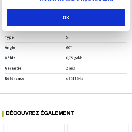
Usage
Chaudière fioul
Marque
Fluidics
OK
Matière
Laiton
Type
SF
Angle
60°
Débit
0,75 gal/h
Garantie
2 ans
Référence
d161164a
DÉCOUVREZ ÉGALEMENT