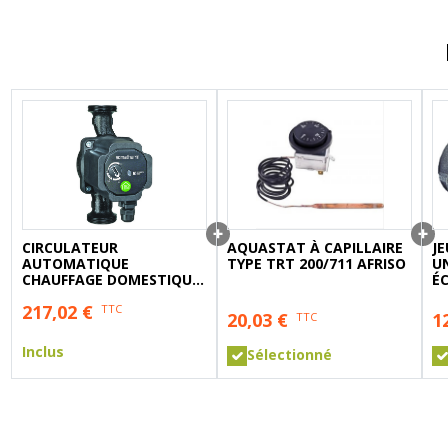
A sertir gaz
Ecrou 6 pans
CIRCULATEUR
AQUASTAT À CAPILLAIRE
JE
AUTOMATIQUE
TYPE TRT 200/711 AFRISO
UN
CHAUFFAGE DOMESTIQUE-
É
ENTRAXE 180MM-50/60-
217,02
€
TTC
GARANTIE 5 ANS
20,03
€
1
TTC
Inclus
Sélectionné