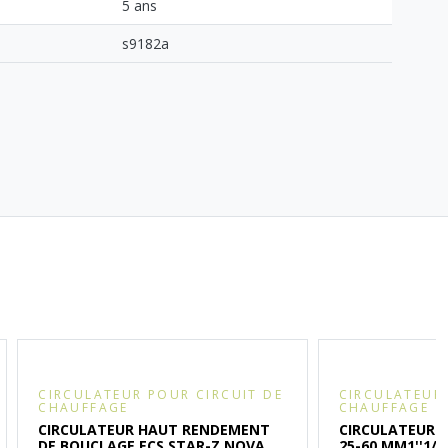
5 ans
s9182a
CIRCULATEUR POUR CIRCUIT DE
CIRCULATEUR 
CHAUFFAGE
CHAUFFAGE
CIRCULATEUR HAUT RENDEMENT
CIRCULATEUR 
DE BOUCLAGE ECS STAR-Z NOVA
25-60 MM1''1/2