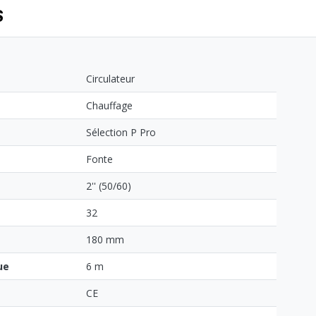
S
Circulateur
Chauffage
Sélection P Pro
Fonte
2'' (50/60)
32
180 mm
ue
6 m
CE