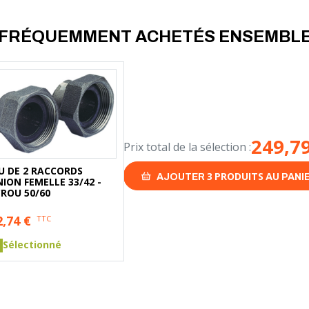
- Température d'ambiance 40°C
- Classe A- EEI < 0,20 (très éco
- Classe isolement : H
FRÉQUEMMENT ACHETÉS ENSEMBL
Livré sans raccords union.Répon
Européenne N°641/2009 (Directi
249,7
Prix total de la sélection :
U DE 2 RACCORDS
3
PRODUITS
AJOUTER
AU PANI
ION FEMELLE 33/42 -
CROU 50/60
2,74
€
TTC
Sélectionné