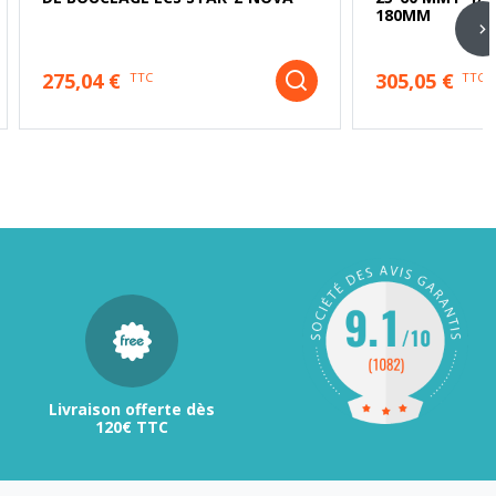
180MM
275,04 €
305,05 €
TTC
TTC
Livraison offerte dès
120€ TTC