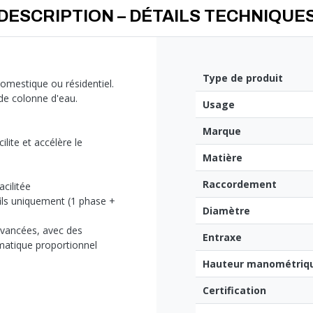
DESCRIPTION – DÉTAILS TECHNIQUE
Type de produit
omestique ou résidentiel.
de colonne d'eau.
Usage
Marque
lite et accélère le
Matière
Raccordement
cilitée
fils uniquement (1 phase +
Diamètre
avancées, avec des
Entraxe
atique proportionnel
Hauteur manométriq
Certification