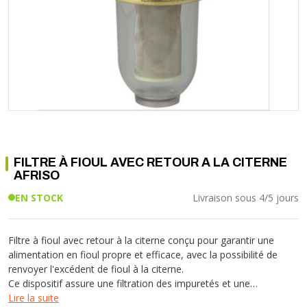
Soupape différentielle
PLOMBERIE PER
RACCORD PE (POLYÉTHYLÈNE)
SOLAIRE
EQUIPEMENT INDUSTRIEL
TRAPPE CHATIÈRE ET HUBLOT
Température
VOTRE SOLUTION CHAUFFAGE
RACCORD GALVA
PAC
COMMUNICATION
Vase d'expansion
Vanne de Température
RACCORD INOX
CHAUDIÈRE
COLLIER ET FIXATION
Vanne de zone
Vanne équilibrage
TUBE LAITON ET ECROU
TUBAGE CHEMINÉE CHAUDIÈRE POÊLE
CONNEXION
Vanne mélangeuse
TUYAU SOUPLE
CÂBLE
KIT FIXATION MURAL
GAINE
COLLECTEUR NOURRICE
ECLAIRAGE
VANNE D'ARRET
ECLAIRAGE PORTATIF
FILTRE À FIOUL AVEC RETOUR A LA CITERNE
ROBINET
LAMPE ET TORCHE
AFRISO
FLEXIBLE
PILES ET ACCUMULATEURS
EN STOCK
Livraison sous 4/5 jours
ETANCHÉITÉ RACCORDEMENT
BLOC DE SÉCURITÉ
FIXATION ET SUPPORT
SYSTÈMES DE SÉCURITÉ
RÉDUCTEUR DE PRESSION
VMC ET VENTILATION
Filtre à fioul avec retour à la citerne conçu pour garantir une
alimentation en fioul propre et efficace, avec la possibilité de
COMPTEUR ET ACCESSOIRE
renvoyer l'excédent de fioul à la citerne.
FILTRATION
Ce dispositif assure une filtration des impuretés et une
performance optimale du brûleur.
Lire la suite