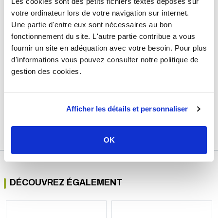
- Raccords : pour tubes Ø 8 ou 10 mm
Les cookies sont des petits fichiers textes déposés sur
- Débit : 500 l/h
votre ordinateur lors de votre navigation sur internet.
Usage
Cuve à fioul
Une partie d'entre eux sont nécessaires au bon
Marque
Sélection P Pro
fonctionnement du site. L'autre partie contribue a vous
fournir un site en adéquation avec votre besoin. Pour plus
Matière
Laiton
d'informations vous pouvez consulter notre politique de
Raccordement
Femelle 3/8" (12/17) - Mâle 3/8"
gestion des cookies.
(12/17)
Diamètre
Ø8-10 mm
Garantie
2 ans
Afficher les détails et personnaliser
Référence
d402273a
OK
DÉCOUVREZ ÉGALEMENT