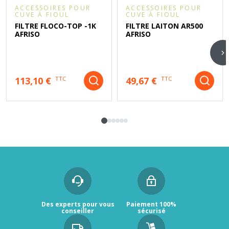
ACCESSOIRES POUR
ACCESSOIRES POUR
CUVE À FIOUL
CUVE À FIOUL
FILTRE FLOCO-TOP -1K
FILTRE LAITON AR500
AFRISO
AFRISO
113,10 €
49,67 €
TTC
TTC
Des experts pour vous
Paiement 100%
conseiller
sécurisé