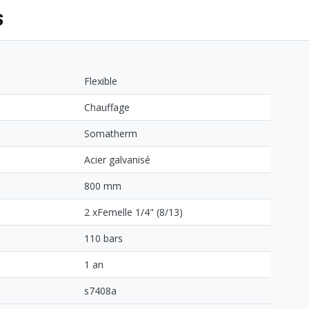
S
Flexible
Chauffage
Somatherm
Acier galvanisé
800 mm
2 xFemelle 1/4" (8/13)
110 bars
1 an
s7408a