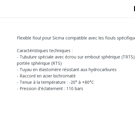
A sertir gaz
Ecrou 6 pans
Flexible fioul pour Sicma compatible avec les fiouls spécifiqu
Caractéristiques techniques :
- Tubulure spéciale avec écrou sur embout sphérique (TRTS)
portée sphérique (RTS)
- Tuyau en élastomère résistant aux hydrocarbures
- Raccord en acier bichromaté
- Tenue à la température : -20° à +80°C
- Pression d'éclatement : 110 bars