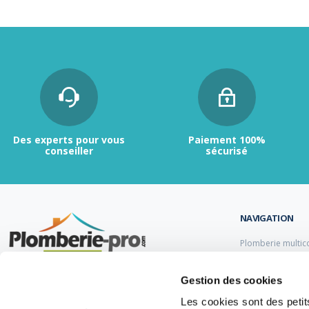
Des experts pour vous
Paiement 100%
conseiller
sécurisé
NAVIGATION
Plomberie multic
Plomberie PER
Tubes et raccord
Contactez-nous :
du lundi au vendredi de
Gestion des cookies
Tubes et raccord
9h00 à 12h et de 13h30 à 17h.
Tube et Raccord 
Les cookies sont des petits
Tubes et raccords