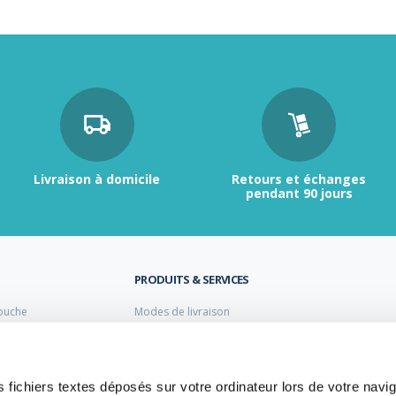
Livraison à domicile
Retours et échanges
pendant 90 jours
PRODUITS & SERVICES
ouche
Modes de livraison
Retour et échange
s laiton de plomberie
Moyens de paiement
s PVC
FAQ
Cuivre
 fichiers textes déposés sur votre ordinateur lors de votre navig
 PE Polyéthylène