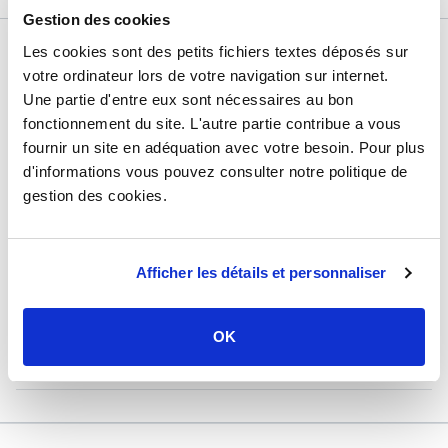
Gestion des cookies
DÉTAILS TECHNIQUES
Les cookies sont des petits fichiers textes déposés sur
votre ordinateur lors de votre navigation sur internet.
Type de produit
Raccord à sertir
Une partie d'entre eux sont nécessaires au bon
fonctionnement du site. L'autre partie contribue a vous
Usage
Solaire
fournir un site en adéquation avec votre besoin. Pour plus
Marque
Sélection P Pro
d'informations vous pouvez consulter notre politique de
gestion des cookies.
Matière
Cuivre
Raccordement
Mâle - Femelle 15 mm
Pression
6 bars
Afficher les détails et personnaliser
Température
min : -20°C / max : 160°C
OK
Garantie
2 ans
Référence
z2035a