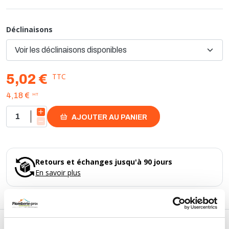
Taille de raccordement: 15 mm
Type d'étanchéité: FKM
Pression [bar]: 6
Déclinaisons
Matériau: Cuivre
Contour: profil de sertissage V
Température de service [°C]: -20 à 160
TTC
5,02 €
HT
4,18 €
AJOUTER AU PANIER
Retours et échanges jusqu'à 90 jours
En savoir plus
DESCRIPTIF