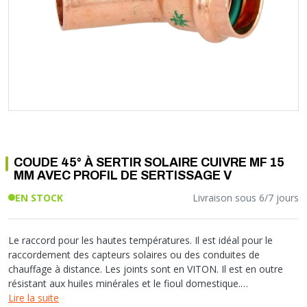
Soupape différentielle
PLOMBERIE PER
RACCORD PE (POLYÉTHYLÈNE)
SOLAIRE
EQUIPEMENT INDUSTRIEL
TRAPPE CHATIÈRE ET HUBLOT
Température
VOTRE SOLUTION CHAUFFAGE
RACCORD GALVA
PAC
COMMUNICATION
Vase d'expansion
Vanne de Température
RACCORD INOX
CHAUDIÈRE
COLLIER ET FIXATION
Vanne de zone
Vanne équilibrage
TUBE LAITON ET ECROU
TUBAGE CHEMINÉE CHAUDIÈRE POÊLE
CONNEXION
Vanne mélangeuse
TUYAU SOUPLE
CÂBLE
KIT FIXATION MURAL
GAINE
COLLECTEUR NOURRICE
ECLAIRAGE
VANNE D'ARRET
ECLAIRAGE PORTATIF
COUDE 45° À SERTIR SOLAIRE CUIVRE MF 15
ROBINET
LAMPE ET TORCHE
MM AVEC PROFIL DE SERTISSAGE V
FLEXIBLE
PILES ET ACCUMULATEURS
EN STOCK
Livraison sous 6/7 jours
ETANCHÉITÉ RACCORDEMENT
BLOC DE SÉCURITÉ
FIXATION ET SUPPORT
SYSTÈMES DE SÉCURITÉ
RÉDUCTEUR DE PRESSION
VMC ET VENTILATION
Le raccord pour les hautes températures. Il est idéal pour le
raccordement des capteurs solaires ou des conduites de
COMPTEUR ET ACCESSOIRE
chauffage à distance. Les joints sont en VITON. Il est en outre
FILTRATION
résistant aux huiles minérales et le fioul domestique.
Modèle: Coude 45° M/F
Lire la suite