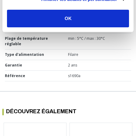
Usage
Chauffage
Marque
Somatherm
OK
Dimension
H : 7,1 / L : 7,1 / P : 3,8 cm
Plage de température
min : 5°C / max : 30°C
réglable
Type d'alimentation
Filaire
Garantie
2 ans
Référence
s1690a
DÉCOUVREZ ÉGALEMENT