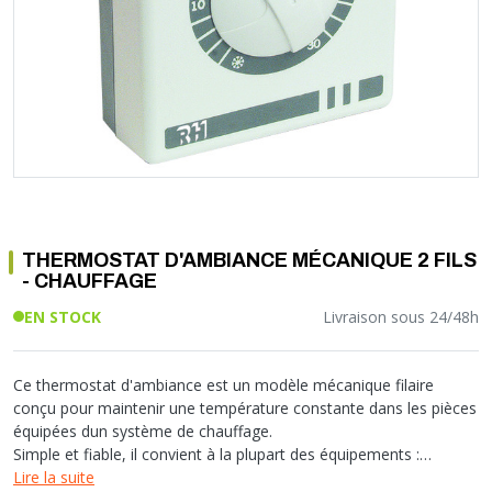
Soupape différentielle
PLOMBERIE PER
RACCORD PE (POLYÉTHYLÈNE)
SOLAIRE
EQUIPEMENT INDUSTRIEL
TRAPPE CHATIÈRE ET HUBLOT
Température
VOTRE SOLUTION CHAUFFAGE
RACCORD GALVA
PAC
COMMUNICATION
Vase d'expansion
Vanne de Température
RACCORD INOX
CHAUDIÈRE
COLLIER ET FIXATION
Vanne de zone
Vanne équilibrage
TUBE LAITON ET ECROU
TUBAGE CHEMINÉE CHAUDIÈRE POÊLE
CONNEXION
Vanne mélangeuse
TUYAU SOUPLE
CÂBLE
KIT FIXATION MURAL
GAINE
COLLECTEUR NOURRICE
ECLAIRAGE
VANNE D'ARRET
ECLAIRAGE PORTATIF
THERMOSTAT D'AMBIANCE MÉCANIQUE 2 FILS
ROBINET
LAMPE ET TORCHE
- CHAUFFAGE
FLEXIBLE
PILES ET ACCUMULATEURS
EN STOCK
Livraison sous 24/48h
ETANCHÉITÉ RACCORDEMENT
BLOC DE SÉCURITÉ
FIXATION ET SUPPORT
SYSTÈMES DE SÉCURITÉ
RÉDUCTEUR DE PRESSION
VMC ET VENTILATION
Ce thermostat d'ambiance est un modèle mécanique filaire
conçu pour maintenir une température constante dans les pièces
COMPTEUR ET ACCESSOIRE
équipées dun système de chauffage.
FILTRATION
Simple et fiable, il convient à la plupart des équipements :
chaudières à gaz, électriques ou à combustible solide, radiateurs
Lire la suite