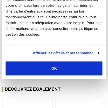
Type de produit
Étanchéité diverse
votre ordinateur lors de votre navigation sur internet.
Usage
Chauffage, gaz
Une partie d'entre eux sont nécessaires au bon
fonctionnement du site. L'autre partie contribue a vous
Marque
TEN
fournir un site en adéquation avec votre besoin. Pour plus
Matière
Aluminium
d'informations vous pouvez consulter notre politique de
gestion des cookies.
Quantité
1
Diamètre
Ø410 mm
Garantie
2 ans
Afficher les détails et personnaliser
Référence
f778745a
OK
DÉCOUVREZ ÉGALEMENT