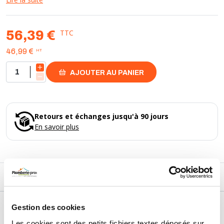
- facilité d'installation grâce à son design adapté
Caractéristique technique :
TTC
56,39 €
- hauteur : 100 mm
HT
46,99 €
AJOUTER AU PANIER
Retours et échanges jusqu'à 90 jours
En savoir plus
DESCRIPTIF
DÉTAILS TECHNIQUES
Gestion des cookies
Les cookies sont des petits fichiers textes déposés sur