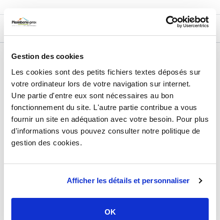
Caractéristiques techniques :
- Installation : Horizontale
- Anode : Magnésium
DESCRIPTIF
- Résistance : Blindée 2000W
- Cuve : Émaillée
- Isolation : Sans CFC
Gestion des cookies
DÉTAILS TECHNIQUES
- Alimentation : 230V
Les cookies sont des petits fichiers textes déposés sur
- Raccordement en eau : 20/27
Type de produit
Chauffe-eau électrique
votre ordinateur lors de votre navigation sur internet.
Une partie d'entre eux sont nécessaires au bon
Usage
Production d'eau chaude sanitaire
fonctionnement du site. L'autre partie contribue a vous
Marque
Ariston
fournir un site en adéquation avec votre besoin. Pour plus
Matière
Corps en acier
d'informations vous pouvez consulter notre politique de
gestion des cookies.
Capacité
75 litres
Dimension
H : 470 x L : 760 x P : 485 mm
Afficher les détails et personnaliser
Nombre de personnes dans le
1 à 2
foyer
Classe énergétique
C
OK