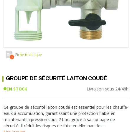
Soupape différentielle
PLOMBERIE PER
RACCORD PE (POLYÉTHYLÈNE)
SOLAIRE
EQUIPEMENT INDUSTRIEL
TRAPPE CHATIÈRE ET HUBLOT
Température
VOTRE SOLUTION CHAUFFAGE
RACCORD GALVA
PAC
COMMUNICATION
Vase d'expansion
Vanne de Température
RACCORD INOX
CHAUDIÈRE
COLLIER ET FIXATION
Vanne de zone
Vanne équilibrage
TUBE LAITON ET ECROU
TUBAGE CHEMINÉE CHAUDIÈRE POÊLE
CONNEXION
Vanne mélangeuse
TUYAU SOUPLE
CÂBLE
KIT FIXATION MURAL
GAINE
COLLECTEUR NOURRICE
ECLAIRAGE
Fiche technique
VANNE D'ARRET
ECLAIRAGE PORTATIF
ROBINET
LAMPE ET TORCHE
GROUPE DE SÉCURITÉ LAITON COUDÉ
FLEXIBLE
PILES ET ACCUMULATEURS
ETANCHÉITÉ RACCORDEMENT
BLOC DE SÉCURITÉ
EN STOCK
Livraison sous 24/48h
FIXATION ET SUPPORT
SYSTÈMES DE SÉCURITÉ
RÉDUCTEUR DE PRESSION
VMC ET VENTILATION
Ce groupe de sécurité laiton coudé est essentiel pour les chauffe-
COMPTEUR ET ACCESSOIRE
eaux à accumulation, garantissant une protection fiable en
maintenant la pression sous 7 bars grâce à sa soupape de
FILTRATION
sécurité. Il réduit les risques de fuite en éliminant les
raccordements multiples et convient aux eaux neutres grâce à
Lire la suite