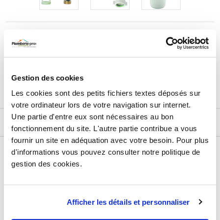
24,79
€
TTC
Prix total de la sélection :
3
PRODUITS
AJOUTER
AU PANIER
Gestion des cookies
Les cookies sont des petits fichiers textes déposés sur
votre ordinateur lors de votre navigation sur internet.
Une partie d'entre eux sont nécessaires au bon
DESCRIPTIF
fonctionnement du site. L'autre partie contribue a vous
fournir un site en adéquation avec votre besoin. Pour plus
DÉTAILS TECHNIQUES
d'informations vous pouvez consulter notre politique de
gestion des cookies.
Type de produit
Groupe de sécurité
Usage
Sécurité production d'eau chaude
sanitaire
Afficher les détails et personnaliser
Marque
Sélection P Pro