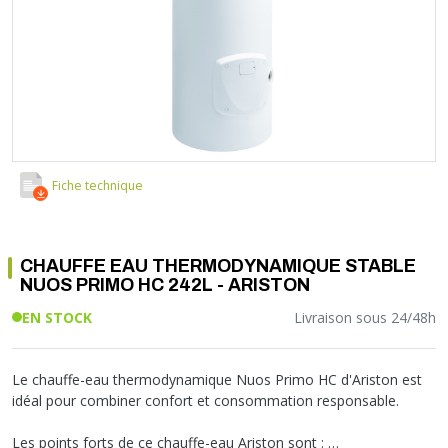
Soupape différentielle
PLOMBERIE PER
RACCORD PE (POLYÉTHYLÈNE)
SOLAIRE
EQUIPEMENT INDUSTRIEL
TRAPPE CHATIÈRE ET HUBLOT
Température
VOTRE SOLUTION CHAUFFAGE
RACCORD GALVA
PAC
COMMUNICATION
Vase d'expansion
Vanne de Température
RACCORD INOX
CHAUDIÈRE
COLLIER ET FIXATION
Vanne de zone
Vanne équilibrage
TUBE LAITON ET ECROU
TUBAGE CHEMINÉE CHAUDIÈRE POÊLE
CONNEXION
Vanne mélangeuse
TUYAU SOUPLE
CÂBLE
KIT FIXATION MURAL
GAINE
COLLECTEUR NOURRICE
ECLAIRAGE
Fiche technique
VANNE D'ARRET
ECLAIRAGE PORTATIF
ROBINET
LAMPE ET TORCHE
CHAUFFE EAU THERMODYNAMIQUE STABLE
FLEXIBLE
PILES ET ACCUMULATEURS
NUOS PRIMO HC 242L - ARISTON
ETANCHÉITÉ RACCORDEMENT
BLOC DE SÉCURITÉ
EN STOCK
Livraison sous 24/48h
FIXATION ET SUPPORT
SYSTÈMES DE SÉCURITÉ
RÉDUCTEUR DE PRESSION
VMC ET VENTILATION
COMPTEUR ET ACCESSOIRE
Le chauffe-eau thermodynamique Nuos Primo HC d'Ariston est
idéal pour combiner confort et consommation responsable.
FILTRATION
Les points forts de ce chauffe-eau Ariston sont :