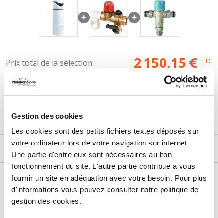
- Tension 220-230 Mono
Éligible aux aides de l'état. Disponible sur commande.
2 150,15
€
TTC
Prix total de la sélection :
3
PRODUITS
AJOUTER
AU PANIER
Gestion des cookies
Les cookies sont des petits fichiers textes déposés sur
votre ordinateur lors de votre navigation sur internet.
DESCRIPTIF
Une partie d'entre eux sont nécessaires au bon
fonctionnement du site. L'autre partie contribue a vous
DÉTAILS TECHNIQUES
fournir un site en adéquation avec votre besoin. Pour plus
d'informations vous pouvez consulter notre politique de
Type de produit
Chauffe-eau thermodynamique
gestion des cookies.
Usage
Production d'eau chaude sanitaire