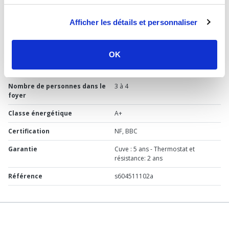
Marque
ARISTON
Afficher les détails et personnaliser
Matière
Cuve en acier émaillé
Capacité
242 litres
OK
Dimension
H : 1 926 x l : 584 x P : 614 mm
Nombre de personnes dans le
3 à 4
foyer
Classe énergétique
A+
Certification
NF, BBC
Garantie
Cuve : 5 ans - Thermostat et
résistance: 2 ans
Référence
s604511102a