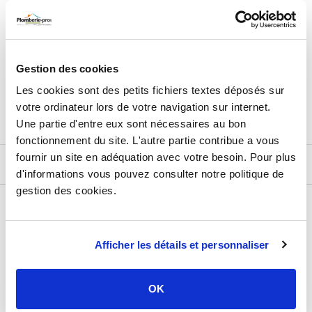
2 942,19
€
TTC
Prix total de la sélection :
Gestion des cookies
3
PRODUITS
AJOUTER
AU PANIER
Les cookies sont des petits fichiers textes déposés sur
votre ordinateur lors de votre navigation sur internet.
Une partie d'entre eux sont nécessaires au bon
fonctionnement du site. L'autre partie contribue a vous
fournir un site en adéquation avec votre besoin. Pour plus
DESCRIPTIF
d'informations vous pouvez consulter notre politique de
gestion des cookies.
DÉTAILS TECHNIQUES
Type de produit
Accessoire chauffe-eau
Afficher les détails et personnaliser
Usage
Production d'eau chaude sanitaire
Marque
Sélection P Pro
OK
Dimension
Ø160 mm