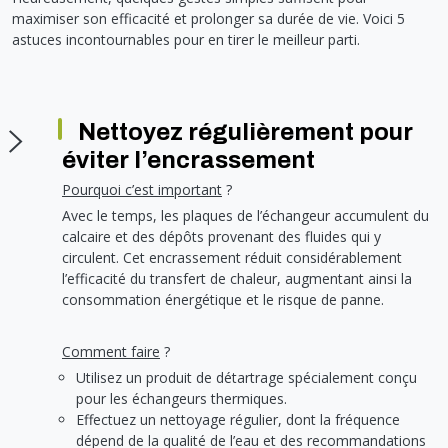
Soupape différentielle
PLOMBERIE PER
RACCORD PE (POLYÉTHYLÈNE)
SOLAIRE
EQUIPEMENT INDUSTRIEL
TRAPPE CHATIÈRE ET HUBLOT
maximiser son efficacité et prolonger sa durée de vie. Voici 5
Température
VOTRE SOLUTION CHAUFFAGE
astuces incontournables pour en tirer le meilleur parti.
RACCORD GALVA
PAC
COMMUNICATION
Vase d'expansion
Vanne de Température
RACCORD INOX
CHAUDIÈRE
COLLIER ET FIXATION
Vanne de zone
Vanne équilibrage
TUBE LAITON ET ECROU
TUBAGE CHEMINÉE CHAUDIÈRE POÊLE
CONNEXION
Vanne mélangeuse
TUYAU SOUPLE
CÂBLE
Nettoyez régulièrement pour
KIT FIXATION MURAL
GAINE
éviter l’encrassement
COLLECTEUR NOURRICE
ECLAIRAGE
Pourquoi c’est important
?
VANNE D'ARRET
ECLAIRAGE PORTATIF
Avec le temps, les plaques de l’échangeur accumulent du
calcaire et des dépôts provenant des fluides qui y
ROBINET
LAMPE ET TORCHE
circulent. Cet encrassement réduit considérablement
FLEXIBLE
PILES ET ACCUMULATEURS
l’efficacité du transfert de chaleur, augmentant ainsi la
ETANCHÉITÉ RACCORDEMENT
BLOC DE SÉCURITÉ
consommation énergétique et le risque de panne.
FIXATION ET SUPPORT
SYSTÈMES DE SÉCURITÉ
RÉDUCTEUR DE PRESSION
VMC ET VENTILATION
Comment faire
?
Utilisez un produit de détartrage spécialement conçu
COMPTEUR ET ACCESSOIRE
pour les échangeurs thermiques.
FILTRATION
Effectuez un nettoyage régulier, dont la fréquence
dépend de la qualité de l’eau et des recommandations