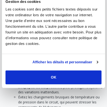
Gestion des cookies
Maintenez une pression et une
Les cookies sont des petits fichiers textes déposés sur
température adaptées
votre ordinateur lors de votre navigation sur internet.
Une partie d'entre eux sont nécessaires au bon
Pourquoi c’est important
?
fonctionnement du site. L'autre partie contribue a vous
Un mauvais réglage de la pression ou de la température
fournir un site en adéquation avec votre besoin. Pour plus
peut endommager l’échangeur thermique. Une pression
d'informations vous pouvez consulter notre politique de
trop élevée peut déformer les plaques ou fragiliser les
joints, tandis qu’une température excessive peut
gestion des cookies.
accélérer l’usure des matériaux.
Comment faire
?
Afficher les détails et personnaliser
Consultez les spécifications du fabricant pour connaître
les limites de pression et de température adaptées à
votre modèle.
OK
Installez des dispositifs de sécurité, comme des
soupapes de surpression
, pour protéger le système
des variations inattendues.
Évitez les changements brusques de température ou
de pression dans le circuit, qui peuvent stresser les