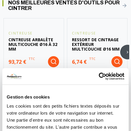
NOS MEILLEURES VENTES D'OUTILS POUR
CINTRER
CINTREUSE
CINTREUSE
CINTREUSE ARBALÈTE
RESSORT DE CINTRAGE
MULTICOUCHE Ø16 À 32
EXTÉRIEUR
MM
MULTICOUCHE Ø16 MM
TTC
TTC
93,72 €
6,74 €
Gestion des cookies
LES BONNES PRATIQUES POUR UN CINTRAGE
Les cookies sont des petits fichiers textes déposés sur
RÉUSSI
votre ordinateur lors de votre navigation sur internet.
Un cintrage réussi repose sur une bonne préparation et une
Une partie d'entre eux sont nécessaires au bon
exécution minutieuse. Voici les étapes essentielles à suivre :
fonctionnement du site. L'autre partie contribue a vous