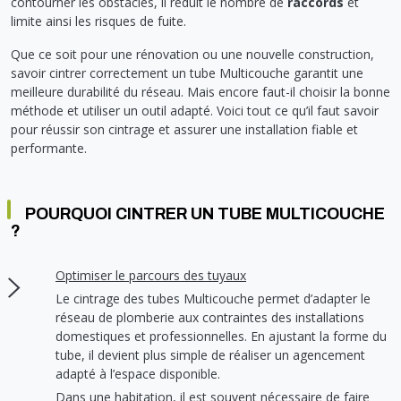
contourner les obstacles, il réduit le nombre de
raccords
et
Soupape différentielle
PLOMBERIE PER
RACCORD PE (POLYÉTHYLÈNE)
SOLAIRE
EQUIPEMENT INDUSTRIEL
TRAPPE CHATIÈRE ET HUBLOT
limite ainsi les risques de fuite.
Température
VOTRE SOLUTION CHAUFFAGE
RACCORD GALVA
PAC
COMMUNICATION
Vase d'expansion
Que ce soit pour une rénovation ou une nouvelle construction,
Vanne de Température
RACCORD INOX
CHAUDIÈRE
COLLIER ET FIXATION
Vanne de zone
savoir cintrer correctement un tube Multicouche garantit une
Vanne équilibrage
TUBE LAITON ET ECROU
TUBAGE CHEMINÉE CHAUDIÈRE POÊLE
CONNEXION
meilleure durabilité du réseau. Mais encore faut-il choisir la bonne
Vanne mélangeuse
méthode et utiliser un outil adapté. Voici tout ce qu’il faut savoir
TUYAU SOUPLE
CÂBLE
pour réussir son cintrage et assurer une installation fiable et
KIT FIXATION MURAL
GAINE
performante.
COLLECTEUR NOURRICE
ECLAIRAGE
VANNE D'ARRET
ECLAIRAGE PORTATIF
ROBINET
LAMPE ET TORCHE
POURQUOI CINTRER UN TUBE MULTICOUCHE
?
FLEXIBLE
PILES ET ACCUMULATEURS
ETANCHÉITÉ RACCORDEMENT
BLOC DE SÉCURITÉ
Optimiser le parcours des tuyaux
FIXATION ET SUPPORT
SYSTÈMES DE SÉCURITÉ
Le cintrage des tubes Multicouche permet d’adapter le
RÉDUCTEUR DE PRESSION
VMC ET VENTILATION
réseau de plomberie aux contraintes des installations
domestiques et professionnelles. En ajustant la forme du
COMPTEUR ET ACCESSOIRE
tube, il devient plus simple de réaliser un agencement
FILTRATION
adapté à l’espace disponible.
Dans une habitation, il est souvent nécessaire de faire