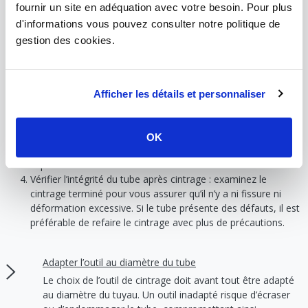
Choisir un
outil de cintrage
adapté : sélectionnez un outil
fournir un site en adéquation avec votre besoin. Pour plus
correspondant au diamètre du tube et au rayon de cintrage
d'informations vous pouvez consulter notre politique de
souhaité. Un outil inapproprié risque d'écraser ou de pincer
gestion des cookies.
le tube.
Placer correctement le tube dans l’outil : positionnez le tube
de manière stable et assurez-vous qu’il repose bien dans la
cintreuse. Une mauvaise installation peut entraîner une
Afficher les détails et personnaliser
courbure irrégulière.
Appliquer la pression progressivement : exercez une
pression continue et progressive pour éviter d’endommager
OK
le tube. Un geste trop brusque peut créer des plis ou écraser
la paroi.
Vérifier l’intégrité du tube après cintrage : examinez le
cintrage terminé pour vous assurer qu’il n’y a ni fissure ni
déformation excessive. Si le tube présente des défauts, il est
préférable de refaire le cintrage avec plus de précautions.
Adapter l’outil au diamètre du tube
Le choix de l’outil de cintrage doit avant tout être adapté
au diamètre du tuyau. Un outil inadapté risque d’écraser