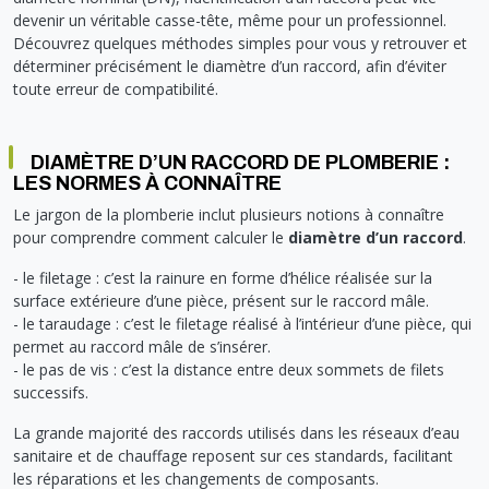
Soupape différentielle
PLOMBERIE PER
RACCORD PE (POLYÉTHYLÈNE)
SOLAIRE
EQUIPEMENT INDUSTRIEL
TRAPPE CHATIÈRE ET HUBLOT
devenir un véritable casse-tête, même pour un professionnel.
Température
VOTRE SOLUTION CHAUFFAGE
Découvrez quelques méthodes simples pour vous y retrouver et
RACCORD GALVA
PAC
COMMUNICATION
Vase d'expansion
déterminer précisément le diamètre d’un raccord, afin d’éviter
Vanne de Température
RACCORD INOX
CHAUDIÈRE
COLLIER ET FIXATION
Vanne de zone
toute erreur de compatibilité.
Vanne équilibrage
TUBE LAITON ET ECROU
TUBAGE CHEMINÉE CHAUDIÈRE POÊLE
CONNEXION
Vanne mélangeuse
TUYAU SOUPLE
CÂBLE
DIAMÈTRE D’UN RACCORD DE PLOMBERIE :
KIT FIXATION MURAL
GAINE
LES NORMES À CONNAÎTRE
COLLECTEUR NOURRICE
ECLAIRAGE
Le jargon de la plomberie inclut plusieurs notions à connaître
VANNE D'ARRET
ECLAIRAGE PORTATIF
pour comprendre comment calculer le
diamètre d’un raccord
.
ROBINET
LAMPE ET TORCHE
- le filetage : c’est la rainure en forme d’hélice réalisée sur la
FLEXIBLE
PILES ET ACCUMULATEURS
surface extérieure d’une pièce, présent sur le raccord mâle.
ETANCHÉITÉ RACCORDEMENT
BLOC DE SÉCURITÉ
- le taraudage : c’est le filetage réalisé à l’intérieur d’une pièce, qui
permet au raccord mâle de s’insérer.
FIXATION ET SUPPORT
SYSTÈMES DE SÉCURITÉ
- le pas de vis : c’est la distance entre deux sommets de filets
RÉDUCTEUR DE PRESSION
VMC ET VENTILATION
successifs.
COMPTEUR ET ACCESSOIRE
La grande majorité des raccords utilisés dans les réseaux d’eau
FILTRATION
sanitaire et de chauffage reposent sur ces standards, facilitant
les réparations et les changements de composants.