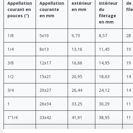
Appellation
Appellation
extérieur
intérieur
de
courant en
courante
en mm
du
fil
pouces (“)
en mm
filetage
en mm
1/8
5x10
9,73
8,57
28
1/4
8x13
13,16
11,45
19
3/8
12x17
16,66
14,95
19
1/2
15x21
20,95
18,63
14
3/4
20x27
26,44
24,12
14
1
26x34
33,25
30,29
11
1”1/4
33x42
41,91
38,95
11
1”1/2
40x49
47,80
44,85
11