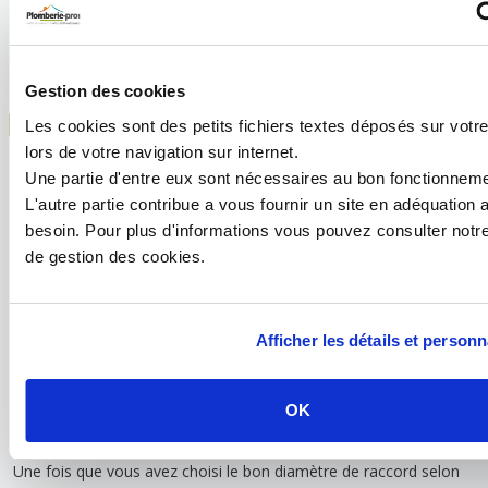
2
50x60
59,61
56,66
11
Gestion des cookies
Les cookies sont des petits fichiers textes déposés sur votre
DIMENSIONS ET MATÉRIAUX DES TUBES
lors de votre navigation sur internet.
La nature du tube influence la manière dont les dimensions sont
Une partie d'entre eux sont nécessaires au bon fonctionneme
exprimées. Pour les raccords à visser en cuivre, laiton ou acier, la
L'autre partie contribue a vous fournir un site en adéquation 
référence reste généralement le pouce, ou l’appellation métrique
correspondante (15/21, 20/27…)
besoin. Pour plus d'informations vous pouvez consulter notre
de gestion des cookies.
Pour les réseaux en PER, multicouche ou PVC en revanche, les
dimensions sont exprimées en diamètre nominal (DN) ou en
millimètres. Dans l’habitat individuel, les raccords DN10 (12/17),
DN15 (15/21) et DN20 (20/27) sont les plus répandus pour les
Afficher les détails et personn
installations sanitaires et de chauffage, tandis que les dimensions
supérieures telles que DN32 et DN50 sont plutôt utilisées dans
les bâtiments collectifs ou les installations hydrauliques de
OK
grande capacité.
Une fois que vous avez choisi le bon diamètre de raccord selon