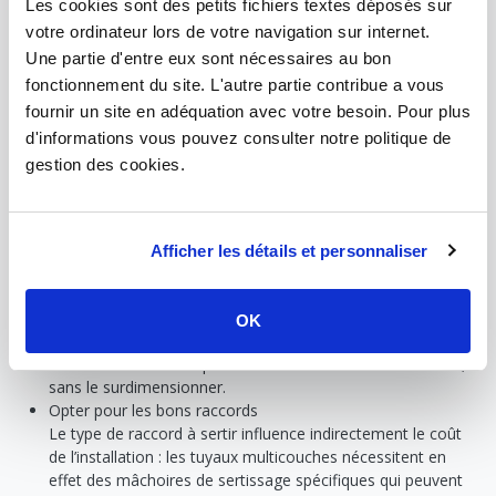
Les cookies sont des petits fichiers textes déposés sur
type de tuyau : rigide pour une pose apparente, ou en couronne,
votre ordinateur lors de votre navigation sur internet.
pour une pose encastrée.
Une partie d'entre eux sont nécessaires au bon
> À lire aussi :
Prix du tuyau de cuivre : comment est-il calculé ?
fonctionnement du site. L'autre partie contribue a vous
fournir un site en adéquation avec votre besoin. Pour plus
d'informations vous pouvez consulter notre politique de
COMMENT FAIRE DES ÉCONOMIES SUR LE
gestion des cookies.
PRIX DU TUYAU MULTICOUCHE ?
Si les frais liés à la composition du tube sont incompressibles, il
est tout de même possible de faire des économies sur le prix du
Afficher les détails et personnaliser
tuyau multicouche.
Choisir le bon diamètre
Plus le diamètre du tube est élevé, plus il contient de PER et
OK
d’aluminium, donc plus son prix est élevé. Choisissez le
diamètre de tube adapté aux besoins de votre installation,
sans le surdimensionner.
Opter pour les bons raccords
Le type de raccord à sertir influence indirectement le coût
de l’installation : les tuyaux multicouches nécessitent en
effet des mâchoires de sertissage spécifiques qui peuvent