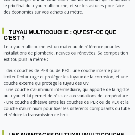
Soupape différentielle
PLOMBERIE PER
RACCORD PE (POLYÉTHYLÈNE)
SOLAIRE
EQUIPEMENT INDUSTRIEL
TRAPPE CHATIÈRE ET HUBLOT
le prix final du tuyau multicouche, et sur les astuces pour faire
Température
VOTRE SOLUTION CHAUFFAGE
des économies sur vos achats au mètre.
RACCORD GALVA
PAC
COMMUNICATION
Vase d'expansion
Vanne de Température
RACCORD INOX
CHAUDIÈRE
COLLIER ET FIXATION
Vanne de zone
Vanne équilibrage
TUBE LAITON ET ECROU
TUBAGE CHEMINÉE CHAUDIÈRE POÊLE
CONNEXION
TUYAU MULTICOUCHE : QU’EST-CE QUE
Vanne mélangeuse
C’EST ?
TUYAU SOUPLE
CÂBLE
KIT FIXATION MURAL
GAINE
Le tuyau multicouche est un matériau de référence pour les
installations de plomberie, neuves ou rénovées. Sa composition
COLLECTEUR NOURRICE
ECLAIRAGE
est toujours la même :
VANNE D'ARRET
ECLAIRAGE PORTATIF
- deux couches de PER ou de PEX : une couche interne pour
ROBINET
LAMPE ET TORCHE
limiter l’entartrage et protéger les tuyaux de la corrosion, et une
FLEXIBLE
PILES ET ACCUMULATEURS
couche externe qui protège le tuyau des UV.
ETANCHÉITÉ RACCORDEMENT
BLOC DE SÉCURITÉ
- une couche d’aluminium intermédiaire, qui apporte de la rigidité
au tuyau et lui permet de résister aux variations de température.
FIXATION ET SUPPORT
SYSTÈMES DE SÉCURITÉ
- une couche adhésive entre les couches de PER ou de PEX et la
RÉDUCTEUR DE PRESSION
VMC ET VENTILATION
couche d’aluminium pour fixer les différents composants du tube
COMPTEUR ET ACCESSOIRE
et réduire la transmission de bruit.
FILTRATION
LES AVANTAGES DU TUYAU MULTICOUCHE