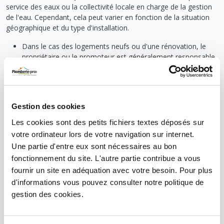
service des eaux ou la collectivité locale en charge de la gestion
de l'eau. Cependant, cela peut varier en fonction de la situation
géographique et du type d'installation.
Dans le cas des logements neufs ou d'une rénovation, le
propriétaire ou le promoteur est généralement responsable
du coût d'installation initial du compteur.
Dans le cadre d'une location, l'installation peut être prise en
charge par le propriétaire, mais ce dernier peut également
décider de faire payer le locataire selon les termes du
Gestion des cookies
contrat.
Les cookies sont des petits fichiers textes déposés sur
Dans tous les cas, une fois installé, l'entretien et la maintenance
votre ordinateur lors de votre navigation sur internet.
du
compteur d'eau
sont souvent à la charge de l'opérateur de
Une partie d'entre eux sont nécessaires au bon
distribution d'eau.
fonctionnement du site. L'autre partie contribue a vous
fournir un site en adéquation avec votre besoin. Pour plus
d'informations vous pouvez consulter notre politique de
QUI INSTALLE LES COMPTEURS D'EAU ?
gestion des cookies.
Les
compteurs d'eau
sont généralement installés par des
professionnels spécialisés, soit des techniciens du fournisseur
d'eau, soit des entreprises sous-traitantes agréées. L'installation