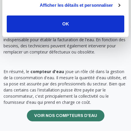
doit respecter des normes strictes pour garantir l'exactitude des
Afficher les détails et personnaliser
relevés et le bon fonctionnement du système de distribution.
Lorsque vous emménagez dans un nouveau logement ou que
OK
vous changez de fournisseur d'eau, un technicien viendra installer
le compteur ou effectuer une relève. Ce processus est
indispensable pour établir la facturation de l'eau. En fonction des
besoins, des techniciens peuvent également intervenir pour
remplacer un compteur défectueux ou obsolète.
En résumé, le
compteur d'eau
joue un rôle clé dans la gestion
de la consommation d'eau. Il mesure la quantité d'eau utilisée, et
sa pose est assurée par des professionnels du secteur. Bien que
dans certains cas l'installation puisse être payée par le
consommateur, c'est principalement la collectivité ou le
fournisseur d'eau qui prend en charge ce coût.
VOIR NOS COMPTEURS D'EAU