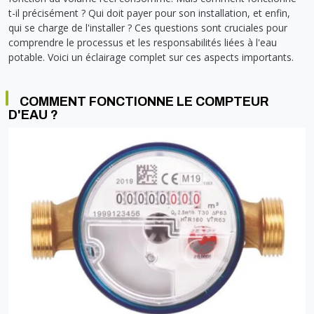
Soupape différentielle
PLOMBERIE PER
RACCORD PE (POLYÉTHYLÈNE)
SOLAIRE
EQUIPEMENT INDUSTRIEL
TRAPPE CHATIÈRE ET HUBLOT
t-il précisément ? Qui doit payer pour son installation, et enfin,
Température
VOTRE SOLUTION CHAUFFAGE
qui se charge de l'installer ? Ces questions sont cruciales pour
RACCORD GALVA
PAC
COMMUNICATION
Vase d'expansion
comprendre le processus et les responsabilités liées à l'eau
Vanne de Température
RACCORD INOX
CHAUDIÈRE
COLLIER ET FIXATION
Vanne de zone
potable. Voici un éclairage complet sur ces aspects importants.
Vanne équilibrage
TUBE LAITON ET ECROU
TUBAGE CHEMINÉE CHAUDIÈRE POÊLE
CONNEXION
Vanne mélangeuse
TUYAU SOUPLE
CÂBLE
COMMENT FONCTIONNE LE COMPTEUR
KIT FIXATION MURAL
GAINE
D'EAU ?
COLLECTEUR NOURRICE
ECLAIRAGE
VANNE D'ARRET
ECLAIRAGE PORTATIF
ROBINET
LAMPE ET TORCHE
FLEXIBLE
PILES ET ACCUMULATEURS
ETANCHÉITÉ RACCORDEMENT
BLOC DE SÉCURITÉ
FIXATION ET SUPPORT
SYSTÈMES DE SÉCURITÉ
RÉDUCTEUR DE PRESSION
VMC ET VENTILATION
COMPTEUR ET ACCESSOIRE
FILTRATION