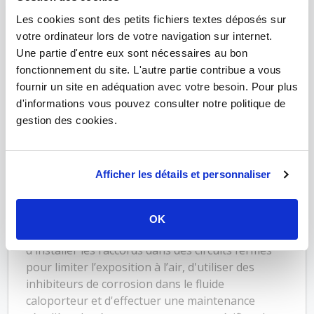
Quels sont les risques liés à l’acier
Les cookies sont des petits fichiers textes déposés sur
noir dans les réseaux de chauffage ?
votre ordinateur lors de votre navigation sur internet.
Le principal risque est la corrosion interne, qui
Une partie d'entre eux sont nécessaires au bon
peut survenir en présence d’air ou de fluides non
fonctionnement du site. L'autre partie contribue a vous
traités. Cela peut entraîner une détérioration
fournir un site en adéquation avec votre besoin. Pour plus
progressive des raccords et des tuyaux, réduisant
d'informations vous pouvez consulter notre politique de
leur durée de vie.
gestion des cookies.
Afficher les détails et personnaliser
Comment prévenir la corrosion
dans les raccords en acier noir ?
OK
Pour éviter la corrosion, il est recommandé
d'installer les raccords dans des circuits fermés
pour limiter l’exposition à l’air, d'utiliser des
inhibiteurs de corrosion dans le fluide
caloporteur et d'effectuer une maintenance