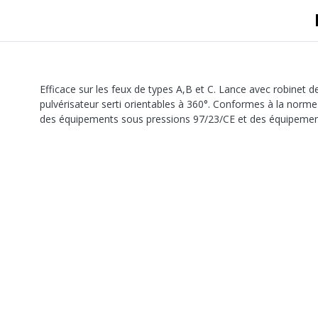
A sertir gaz
Ecrou 6 pans
Efficace sur les feux de types A,B et C. Lance avec robinet d
pulvérisateur serti orientables à 360°. Conformes à la norme
des équipements sous pressions 97/23/CE et des équipemen