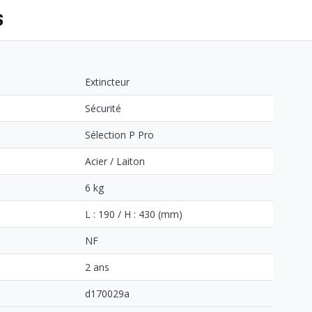
S
Extincteur
Sécurité
Sélection P Pro
Acier / Laiton
6 kg
L : 190 / H : 430 (mm)
NF
2 ans
d170029a