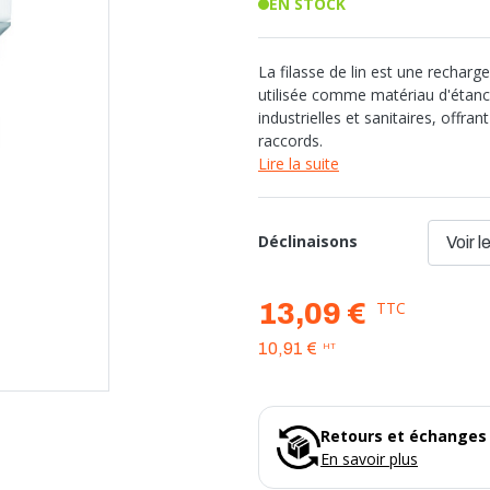
en
au PE gaz
KIT FIX
Peinture
EN STOCK
Fil
BAIGNOIRE
Mastic d'étanchéité
ACCESSO
Accessoire
LTICOUCHE
TUBE PVC
az
Câble
abo et vasque
Mastic bois
Fiche, prise
CLOUS
Bain-dou
Accessoire
SÈCHE-SERVIETTE
pérature
Baignoire à poser
Accessoir
Chemin de
noire
herm (TH, U)
Tube PVC
Fiche et prise CEE
POSE ME
Lavabo et
Circulateu
chaudière
Pare Baignoire
Economise
uche
e (TH)
Tube PVC Pression
radiateur sèche serviette
Machine à
Contrôle 
CHARPE
ue
urité
La filasse de lin est une recharg
Mitigeur
Fixation s
che thermostatique
 (TH)
sèche-serviette électrique
WC
Flexible i
GAINE
ntielle
MULTIPRISE ET ENROULEUR
Mitigeur NF
à gaz
Vidage fle
utilisée comme matériau d'étanch
trer
Patte et é
Installatio
RACCORD PVC
Mitigeur de Bain-Douche à
 pneumatique et
Vidage ma
 main et de bidet
ENT
Connecteu
re
Pour câbl
industrielles et sanitaires, offra
Manomètr
Fiche et prise
on
CHAUFFAGE ÉLECTRIQUE
encastrer
COLLECT
Raccord po
pour robinetterie
Pied de p
Grillage a
Girpi
Mitigeur s
Bloc multiprises
érature
raccords.
Mitigeur rénovation
Cache tro
Nicoll
Chauffage d'appoint
Panneau s
Prolongateur
Collecteur
Mélangeur Bain douche
Lire la suite
Nicoll Blanc
Radiateur électrique
accessoir
Enrouleur compact
Collecteur
ge
ECLAIRA
ordement
Vidage baignoire
Pression
Raccords 
use
VERSELS
Vidage, siphon de sol
Rempliss
Ampoule 
THERMOSTAT
EQUIPEMENT INDUSTRIEL
VANNE D
els
Colle PVC
Robinet à 
Projecteu
VATION
relle
Séparateur
Spot enca
Déclinaisons
Thermostat
Fiche et prise
Poignée r
Station so
Applique
Thermostat sans fil
Coffret
Vannes à 
 pro
TUBE PE (POLYÉTHYLÈNE)
r
Vanne de 
Douille
NF verte
 Haute
Vanne de r
Alimentaire
Réhausse
BALLON TAMPON
COMMUNICATION
TTC
13,09 €
dage
Vanne de 
Vanne 3 v
r DéLonghi
ier
Vanne mél
né isolé
Ballon chauffage
Vanne à v
vertical pro
Réseau multimédia
RACCORD PE (POLYÉTHYLÈNE)
Vase d'exp
HT
10,91 €
Ballon sanitaire
Vanne ino
adiateur
Laiton
Ballon sanitaire-chauffage
rique pour
VRE
Laiton Sumo
Accessoire
olive
Laiton HUOT
Plast
Retours et échanges 
Plast Enclipsable
Plast à Compression
En savoir plus
Raccord express