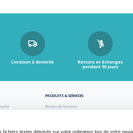
Livraison à domicile
Retours et échanges
pendant 90 jours
PRODUITS & SERVICES
ouche
Modes de livraison
Retour et échange
s laiton de plomberie
Moyens de paiement
s PVC
FAQ
Cuivre
 fichiers textes déposés sur votre ordinateur lors de votre navig