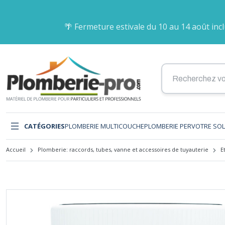
🌴 Fermeture estivale du 10 au 14 août inc
CATÉGORIES
TUBE PER
CHAUFFE EAU
CHAUFFERIE
DEVIS PLANC
MEUBLE SALL
INSTALLATIO
COUPE-CIRCU
VISSERIE
OUTILS PLOM
ARROSAGE
PLOMBERIE
Tube nu
Chauffe eau éle
Accessoire mo
Plan de Calepi
Meuble à susp
Thermocouple
Coupe-circuit
Vis placo
Coupe et ébavu
Tuyau et raccor
Tube gainé
Ariston éco
Anti-belier
Meuble à poser
Flexible butane
Vis bois
Pince à sertir
Plomberie-pro
CHAUFFE EAU
Tube Bao
Ariston expert-
Bois pellet
Flexible gaz nat
Vis penture
Pince à glissem
Tuyau et racco
INTERRUPTEU
Chauffe eau éle
Bouteille d'inje
Détendeur but
Tirefond
Cintreuse
Support pour T
LAVABO
Electrique Atlan
Câble chauffant
Kit instal butan
Vis autoperceu
Emboiture, pré
Accessoires po
Interrupteur dif
RACCORD PER
CHAUFFAGE
Thermodynami
Chaudière fioul
Détendeur pro
Vis divers
Déboucheur de 
d'arrosage
Meuble
CATÉGORIES
PLOMBERIE MULTICOUCHE
PLOMBERIE PER
VOTRE SO
Circulateur
Kit instal propa
Vis menuiserie
Clé et pince po
Robinet d'arro
Glissement PR
Vasque
DISJONCTEUR
Cuve à fioul
Divers citerne 
Vis terrasse
Arrosage enter
Raccord PER à 
Lavabo
PLANCHER-CHAUFFANT
Désemboueur e
Raccord gaz p
Boulonnerie aci
Pompe d'arrosa
Compression
Lave-mains
Disjoncteur diff
AUTRES OUTIL
Accueil
Plomberie: raccords, tubes, vanne et accessoires de tuyauterie
E
Disconnecteur
Robinet et vann
Boulonnerie in
Pompe vide ca
Mitigeur lavabo
Disjoncteur
Electrovanne
Filtre à gaz nat
Pompe de rele
SANITAIRE
Mitigeur lavabo
Électricité
TUBE MULTI
Filtre à tamis
Tampon gaz na
Pompe de puit
Mitigeur lavab
Travaux de sec
CHEVILLE
MODULAIRE
Flexible chauff
Régulateur gaz 
Pompe de fora
Mitigeur rénova
Ramonage
Tube Somathe
GAZ
Fluide caloport
Coffret gaz nat
Surpresseur
Vidage lavabo
Cheville plastiq
Tube RBM
Modulaire
Groupe de rac
Raccord gaz na
Accessoires d'
Accessoires vi
Cheville à frapp
Tube Tiemme
Isolant pour tu
Joint gaz nature
Cheville polyst
Tube Turatec
ELECTRICITÉ
Manomètre
Crosse gaz natu
FUSIBLES
Cheville placo
Tube Comap
ROBINETTERIE
Pompe à conde
Protection pou
Fixation lourde
BAIN
Fusibles