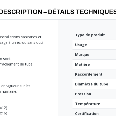
DESCRIPTION – DÉTAILS TECHNIQUE
Type de produit
stallations sanitaires et
sage à un écrou sans outil
Usage
Marque
 sont :
'arrachement du tube
Matière
Raccordement
Diamètre du tube
 en vigueur sur les
n humaine.
Pression
Température
0x12)
3x16)
Certification