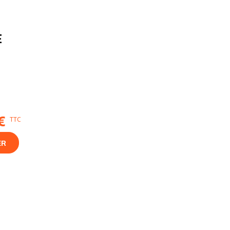
E
€
TTC
ER