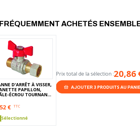
FRÉQUEMMENT ACHETÉS ENSEMBL
20,86
Prix total de la sélection :
NNE D'ARRÊT À VISSER,
3
PRODUITS
AJOUTER
AU PANI
ANETTE PAPILLON,
ÂLE-ÉCROU TOURNANT
MELLE 3/8'' (12/17) -
OMATHERM
,52
€
TTC
Sélectionné