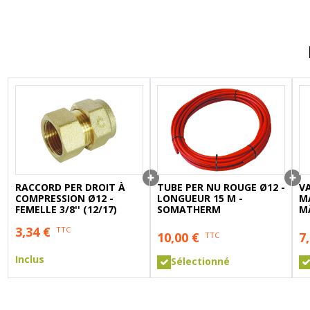
A sertir gaz
Ecrou 6 pans
RACCORD PER DROIT À
TUBE PER NU ROUGE Ø12 -
VA
COMPRESSION Ø12 -
LONGUEUR 15 M -
M
FEMELLE 3/8'' (12/17)
SOMATHERM
M
FE
3,34
€
TTC
S
10,00
€
7
TTC
Inclus
Sélectionné