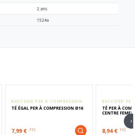
2 ans
1524a
RACCORD PER À COMPRESSION
RACCORD PER
TÉ ÉGAL PER À COMPRESSION Ø16
TÉ PER À COMP
CENTRE FEMELLE
7,99 €
8,94 €
TTC
TTC