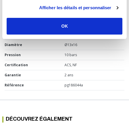
Type de produit
Fixation murale à glissement
Afficher les détails et personnaliser
Usage
Bain-douche
Marque
PB Tub
OK
Raccordement
Femelle 1/2'' (15/21)
Diamètre
Ø13x16
Pression
10 bars
Certification
ACS, NF
Garantie
2 ans
Référence
pg186044a
DÉCOUVREZ ÉGALEMENT