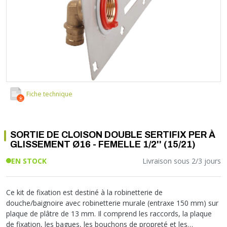
Soupape différentielle
PLOMBERIE PER
RACCORD PE (POLYÉTHYLÈNE)
SOLAIRE
EQUIPEMENT INDUSTRIEL
TRAPPE CHATIÈRE ET HUBLOT
Température
VOTRE SOLUTION CHAUFFAGE
RACCORD GALVA
PAC
COMMUNICATION
Vase d'expansion
Vanne de Température
RACCORD INOX
CHAUDIÈRE
COLLIER ET FIXATION
Vanne de zone
Vanne équilibrage
TUBE LAITON ET ECROU
TUBAGE CHEMINÉE CHAUDIÈRE POÊLE
CONNEXION
Vanne mélangeuse
TUYAU SOUPLE
CÂBLE
KIT FIXATION MURAL
GAINE
COLLECTEUR NOURRICE
ECLAIRAGE
Fiche technique
VANNE D'ARRET
ECLAIRAGE PORTATIF
ROBINET
LAMPE ET TORCHE
SORTIE DE CLOISON DOUBLE SERTIFIX PER À
FLEXIBLE
PILES ET ACCUMULATEURS
GLISSEMENT Ø16 - FEMELLE 1/2'' (15/21)
ETANCHÉITÉ RACCORDEMENT
BLOC DE SÉCURITÉ
EN STOCK
Livraison sous 2/3 jours
FIXATION ET SUPPORT
SYSTÈMES DE SÉCURITÉ
RÉDUCTEUR DE PRESSION
VMC ET VENTILATION
COMPTEUR ET ACCESSOIRE
Ce kit de fixation est destiné à la robinetterie de
douche/baignoire avec robinetterie murale (entraxe 150 mm) sur
FILTRATION
plaque de plâtre de 13 mm. Il comprend les raccords, la plaque
de fixation, les bagues, les bouchons de propreté et les