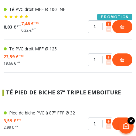
Té PVC droit MFF Ø 100 -NF-
PROMOTION
7,46 €
TTC
8,03 €
TTC
HT
6,22 €
Té PVC droit MFF Ø 125
23,59 €
TTC
HT
19,66 €
TÉ PIED DE BICHE 87° TRIPLE EMBOITURE
Pied de biche PVC à 87° FFF Ø 32
3,59 €
TTC
HT
2,99 €