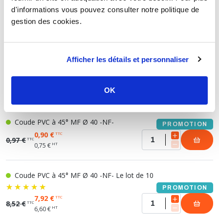
d'informations vous pouvez consulter notre politique de
Coude PVC à 45° MF Ø 32 -NF-
PROMOTION
gestion des cookies.
0,64 €
TTC
0,68 €
TTC
HT
0,53 €
Afficher les détails et personnaliser
Coude PVC à 45° MF Ø 32 -NF- Le lot de 10
PROMOTION
5,60 €
TTC
6,02 €
TTC
OK
HT
4,67 €
Coude PVC à 45° MF Ø 40 -NF-
PROMOTION
0,90 €
TTC
0,97 €
TTC
HT
0,75 €
Coude PVC à 45° MF Ø 40 -NF- Le lot de 10
PROMOTION
7,92 €
TTC
8,52 €
TTC
HT
6,60 €