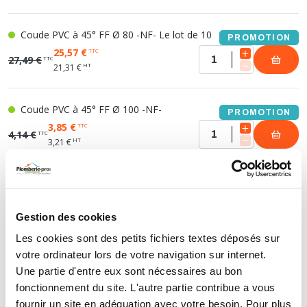
Coude PVC à 45° FF Ø 80 -NF- Le lot de 10
PROMOTION
25,57 €
TTC
27,49 €
TTC
HT
21,31 €
Coude PVC à 45° FF Ø 100 -NF-
PROMOTION
3,85 €
TTC
4,14 €
TTC
HT
3,21 €
Coude PVC à 45° FF Ø 125
11,30 €
TTC
HT
Gestion des cookies
9,42 €
Les cookies sont des petits fichiers textes déposés sur
votre ordinateur lors de votre navigation sur internet.
Une partie d'entre eux sont nécessaires au bon
COUDE PVC MF 45°
fonctionnement du site. L'autre partie contribue a vous
fournir un site en adéquation avec votre besoin. Pour plus