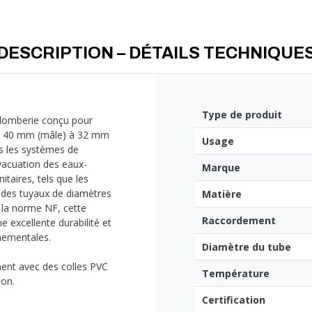
DESCRIPTION – DÉTAILS TECHNIQUE
Type de produit
plomberie conçu pour
de 40 mm (mâle) à 32 mm
Usage
ns les systèmes de
vacuation des eaux-
Marque
itaires, tels que les
r des tuyaux de diamètres
Matière
à la norme NF, cette
Raccordement
e excellente durabilité et
nementales.
Diamètre du tube
ément avec des colles PVC
Température
ion.
Certification