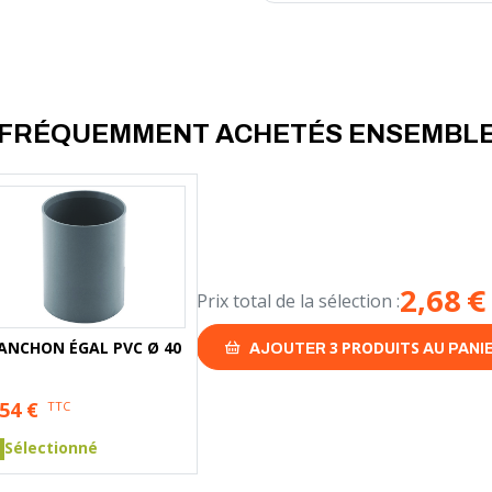
Ø63 : tube PVC Ø int. de 57 mm
Ø75 : tube PVC Ø int. de 69 mm
FRÉQUEMMENT ACHETÉS ENSEMBL
2,68
€
Prix total de la sélection :
3
PRODUITS
MANCHON ÉGAL PVC Ø 40
AJOUTER
AU PANI
,54
€
TTC
Sélectionné