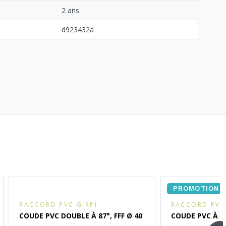
2 ans
d923432a
PROMOTION
RACCORD PVC GIRPI
RACCORD PVC 
COUDE PVC DOUBLE À 87°, FFF Ø 40
COUDE PVC À 67