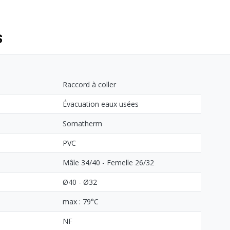
S
Raccord à coller
Évacuation eaux usées
Somatherm
PVC
Mâle 34/40 - Femelle 26/32
Ø40 - Ø32
max : 79°C
NF