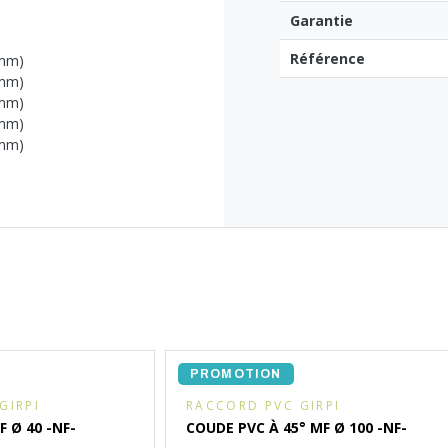
Garantie
Référence
 mm)
 mm)
 mm)
 mm)
 mm)
PROMOTION
GIRPI
RACCORD PVC GIRPI
F Ø 40 -NF-
COUDE PVC À 45° MF Ø 100 -NF-