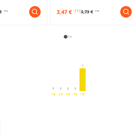
3,47 €
TTC
€
3,73 €
TTC
TTC
1
0
0
0
0
1★
2★
3★
4★
5★