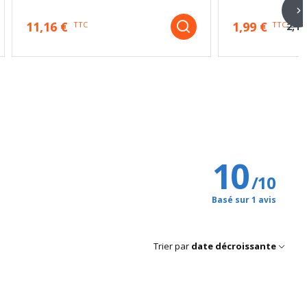
11,16 €
1,99 €
TTC
TTC
2,15
10
/
10
Basé sur 1 avis
Trier par
date décroissante