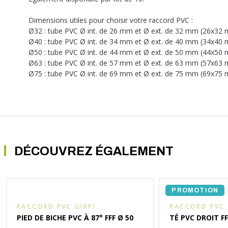
Dimensions utiles pour choisir votre raccord PVC :
Ø32 : tube PVC Ø int. de 26 mm et Ø ext. de 32 mm (26x32
Ø40 : tube PVC Ø int. de 34 mm et Ø ext. de 40 mm (34x40
Ø50 : tube PVC Ø int. de 44 mm et Ø ext. de 50 mm (44x50
Ø63 : tube PVC Ø int. de 57 mm et Ø ext. de 63 mm (57x63
Ø75 : tube PVC Ø int. de 69 mm et Ø ext. de 75 mm (69x75
DÉCOUVREZ ÉGALEMENT
PROMOTION
RACCORD PVC GIRPI
RACCORD PVC 
PIED DE BICHE PVC À 87° FFF Ø 50
TÉ PVC DROIT FF