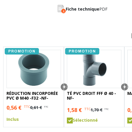
A sertir gaz
Ecrou 6 pans
Fiche technique
PDF
PROMOTION
PROMOTION
RÉDUCTION INCORPORÉE
TÉ PVC DROIT FFF Ø 40 -
PVC Ø M40 -F32 -NF-
NF-
0,56
€
TTC
0,61 €
TTC
1,58
€
0
TTC
1,70 €
TTC
Inclus
Sélectionné