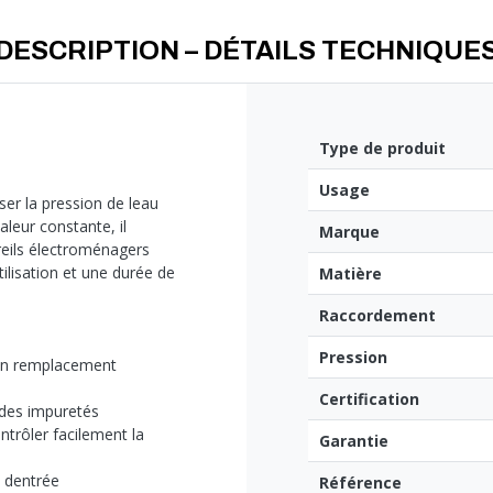
long terme.
DESCRIPTION – DÉTAILS TECHNIQUE
Type de produit
Usage
er la pression de leau
aleur constante, il
Marque
areils électroménagers
tilisation et une durée de
Matière
Raccordement
Pression
 un remplacement
Certification
 des impuretés
ntrôler facilement la
Garantie
 dentrée
Référence