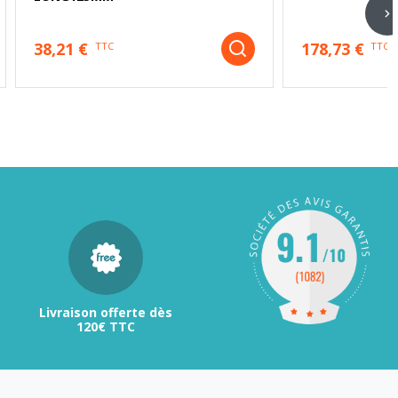
38,21 €
178,73 €
TTC
TTC
Livraison offerte dès
120€ TTC