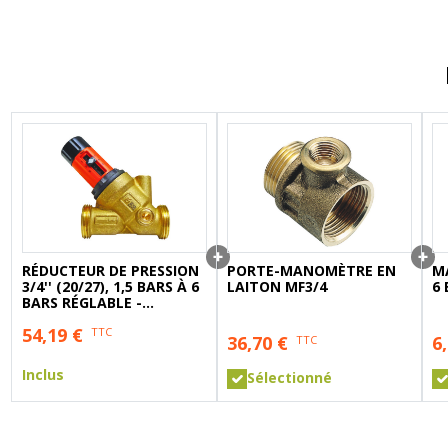
A sertir gaz
Ecrou 6 pans
RÉDUCTEUR DE PRESSION
PORTE-MANOMÈTRE EN
M
3/4'' (20/27), 1,5 BARS À 6
LAITON MF3/4
6
BARS RÉGLABLE -
PRONORM
54,19
€
TTC
36,70
€
6
TTC
Inclus
Sélectionné