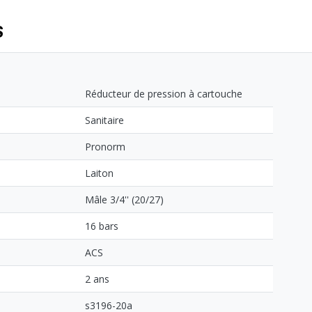
S
Réducteur de pression à cartouche
Sanitaire
Pronorm
Laiton
Mâle 3/4'' (20/27)
16 bars
ACS
2 ans
s3196-20a