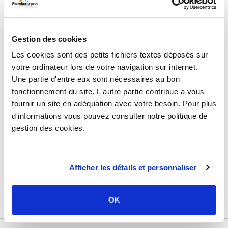
DÉTAILS TECHNIQUES
Type de produit
Réducteur de pression à
membrane
Gestion des cookies
Usage
Sanitaire
Les cookies sont des petits fichiers textes déposés sur
votre ordinateur lors de votre navigation sur internet.
Marque
Pronorm
Une partie d'entre eux sont nécessaires au bon
Matière
Laiton
fonctionnement du site. L'autre partie contribue a vous
Raccordement
Femelle 3/4" (20/27)
fournir un site en adéquation avec votre besoin. Pour plus
d'informations vous pouvez consulter notre politique de
Pression
20 bars
gestion des cookies.
Température
max : 90°C
Certification
ACS
Afficher les détails et personnaliser
Garantie
3 ans
Référence
69201a
OK