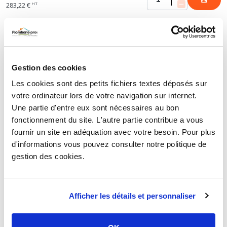
HT
283,22 €
TUBE CUIVRE RECUIT - TYPE GAINÉ -
COURONNE BLANCHE
Gestion des cookies
Les cookies sont des petits fichiers textes déposés sur
votre ordinateur lors de votre navigation sur internet.
Tube cuivre recuit gainé Ø22 - longueur 25 m
Une partie d'entre eux sont nécessaires au bon
486,11 €
TTC
fonctionnement du site. L'autre partie contribue a vous
HT
405,09 €
fournir un site en adéquation avec votre besoin. Pour plus
d'informations vous pouvez consulter notre politique de
gestion des cookies.
TUBE CUIVRE RECUIT - TYPE GAINÉ -
COURONNE IVOIRE SMISOL PLUS, KME
Afficher les détails et personnaliser
Tube cuivre recuit gainé Ø22 - longueur 25 m -
Smisol Plus, KME