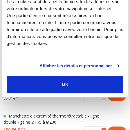
Les cookies sont des petits fichiers textes déposés sur
votre ordinateur lors de votre navigation sur internet.
ACCESSOIRES POUR GAINE ANNELÉE DE
Une partie d'entre eux sont nécessaires au bon
PROTECTION - MANCHETTE LIGNE DOUBLE
fonctionnement du site. L'autre partie contribue a vous
fournir un site en adéquation avec votre besoin. Pour plus
d'informations vous pouvez consulter notre politique de
Manchette d'extrémité thermorétractable - ligne
gestion des cookies.
double - gaine Ø125
103,02 €
TTC
HT
85,85 €
Afficher les détails et personnaliser
Manchette d'extrémité thermorétractable - ligne
double - gaine Ø125 à Ø145
OK
105,65 €
TTC
HT
88,04 €
Manchette d'extrémité thermorétractable - ligne
double - gaine Ø175 à Ø200
130,86 €
TTC