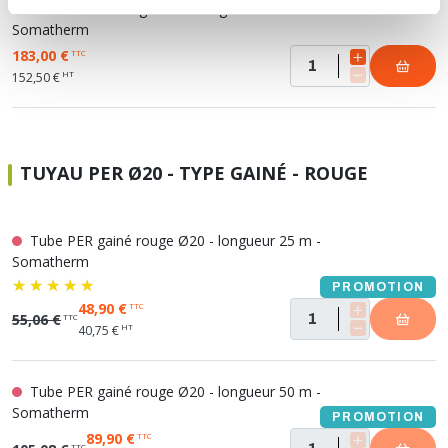
Tube PER nu rouge Ø16 - longueur 240 m -
Somatherm
183,00 €
TTC
HT
152,50 €
TUYAU PER Ø20 - TYPE GAINÉ - ROUGE
Tube PER gainé rouge Ø20 - longueur 25 m -
Somatherm
PROMOTION
48,90 €
TTC
55,06 €
TTC
HT
40,75 €
Tube PER gainé rouge Ø20 - longueur 50 m -
Somatherm
PROMOTION
89,90 €
TTC
TTC