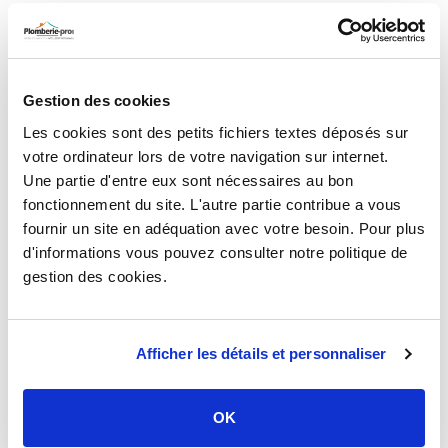
Tube PER nu rouge Ø16 - longueur 15 m -
Somatherm
Gestion des cookies
15,23 €
TTC
Les cookies sont des petits fichiers textes déposés sur
HT
12,69 €
votre ordinateur lors de votre navigation sur internet.
Une partie d'entre eux sont nécessaires au bon
Tube PER nu rouge Ø16 - longueur 25 m -
fonctionnement du site. L'autre partie contribue a vous
Somatherm
fournir un site en adéquation avec votre besoin. Pour plus
21,26 €
TTC
d'informations vous pouvez consulter notre politique de
HT
17,72 €
gestion des cookies.
Tube PER nu rouge Ø16 - longueur 100 m -
Somatherm
Afficher les détails et personnaliser
74,89 €
TTC
HT
62,41 €
OK