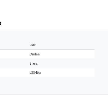
S
Vide
Ondée
2 ans
s3346a