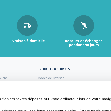
Livraison à domicile
Retours et échanges
pendant 90 jours
PRODUITS & SERVICES
ouche
Modes de livraison
Retour et échange
s laiton de plomberie
Moyens de paiement
s PVC
FAQ
Cuivre
 fichiers textes déposés sur votre ordinateur lors de votre navig
 PE Polyéthylène
t nécessaires au bon fonctionnement du site. L'autre partie cont