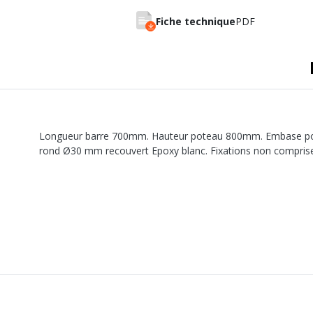
A sertir gaz
Ecrou 6 pans
Fiche technique
PDF
Longueur barre 700mm. Hauteur poteau 800mm. Embase p
rond Ø30 mm recouvert Epoxy blanc. Fixations non comprise