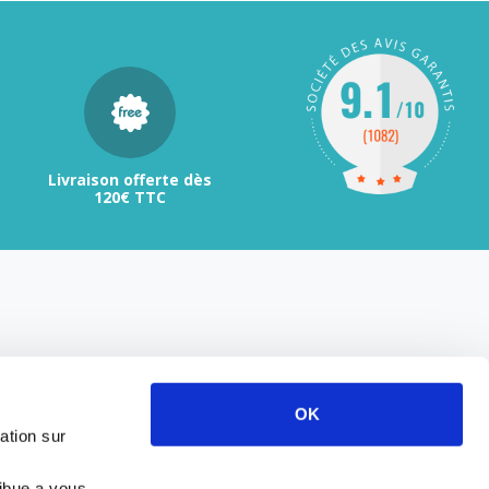
Livraison offerte dès
120€ TTC
OK
ation sur
ribue a vous