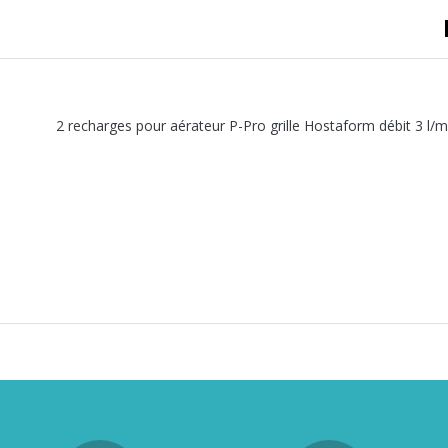
A sertir gaz
Ecrou 6 pans
2 recharges pour aérateur P-Pro grille Hostaform débit 3 l/mi