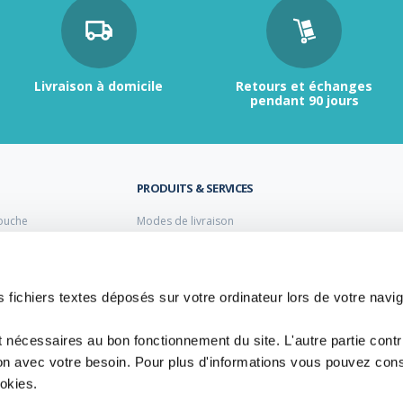
Livraison à domicile
Retours et échanges
pendant 90 jours
PRODUITS & SERVICES
ouche
Modes de livraison
Retour et échange
s laiton de plomberie
Moyens de paiement
s PVC
FAQ
Cuivre
 fichiers textes déposés sur votre ordinateur lors de votre navig
 PE Polyéthylène
t nécessaires au bon fonctionnement du site. L'autre partie cont
ion avec votre besoin. Pour plus d'informations vous pouvez cons
ookies.