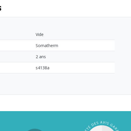
S
Vide
Somatherm
2 ans
s4138a