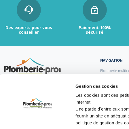
Des experts pour vous
Paiement 100%
conseiller
sécurisé
NAVIGATION
Plomberie multic
Plomberie PER
Tubes et raccord
Contactez-nous :
du lundi au vendredi de
Gestion des cookies
Tubes et raccord
9h00 à 12h et de 13h30 à 17h.
Tube et Raccord 
Les cookies sont des petits
Tubes et raccords
internet.
05 47 14 00 77
Une partie d'entre eux son
info@plomberie-pro.com
fournir un site en adéquat
politique de gestion des c