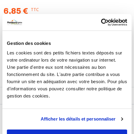
TTC
6,85 €
HT
5,71 €
AJOUTER AU PANIER
Gestion des cookies
Les cookies sont des petits fichiers textes déposés sur
Retours et échanges jusqu'à 90 jours
votre ordinateur lors de votre navigation sur internet.
En savoir plus
Une partie d'entre eux sont nécessaires au bon
fonctionnement du site. L'autre partie contribue a vous
fournir un site en adéquation avec votre besoin. Pour plus
d'informations vous pouvez consulter notre politique de
gestion des cookies.
DESCRIPTIF
DÉTAILS TECHNIQUES
Afficher les détails et personnaliser
Usage
Vide