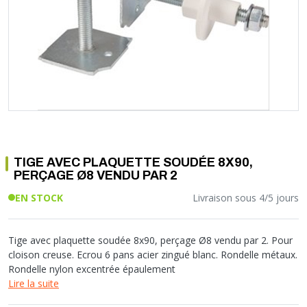
Soupape différentielle
PLOMBERIE PER
RACCORD PE (POLYÉTHYLÈNE)
SOLAIRE
EQUIPEMENT INDUSTRIEL
TRAPPE CHATIÈRE ET HUBLOT
Température
VOTRE SOLUTION CHAUFFAGE
RACCORD GALVA
PAC
COMMUNICATION
Vase d'expansion
Vanne de Température
RACCORD INOX
CHAUDIÈRE
COLLIER ET FIXATION
Vanne de zone
Vanne équilibrage
TUBE LAITON ET ECROU
TUBAGE CHEMINÉE CHAUDIÈRE POÊLE
CONNEXION
Vanne mélangeuse
TUYAU SOUPLE
CÂBLE
KIT FIXATION MURAL
GAINE
COLLECTEUR NOURRICE
ECLAIRAGE
VANNE D'ARRET
ECLAIRAGE PORTATIF
TIGE AVEC PLAQUETTE SOUDÉE 8X90,
ROBINET
LAMPE ET TORCHE
PERÇAGE Ø8 VENDU PAR 2
FLEXIBLE
PILES ET ACCUMULATEURS
EN STOCK
Livraison sous 4/5 jours
ETANCHÉITÉ RACCORDEMENT
BLOC DE SÉCURITÉ
FIXATION ET SUPPORT
SYSTÈMES DE SÉCURITÉ
RÉDUCTEUR DE PRESSION
VMC ET VENTILATION
Tige avec plaquette soudée 8x90, perçage Ø8 vendu par 2. Pour
cloison creuse. Ecrou 6 pans acier zingué blanc. Rondelle métaux.
COMPTEUR ET ACCESSOIRE
Rondelle nylon excentrée épaulement
FILTRATION
Lire la suite