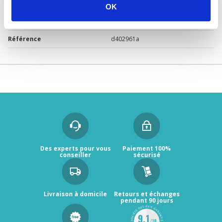
Marque
Sélection P Pro
OK
Garantie
2 ans
Référence
d402961a
Des experts pour vous
Paiement 100%
conseiller
sécurisé
Livraison à domicile
Retours et échanges
pendant 90 jours