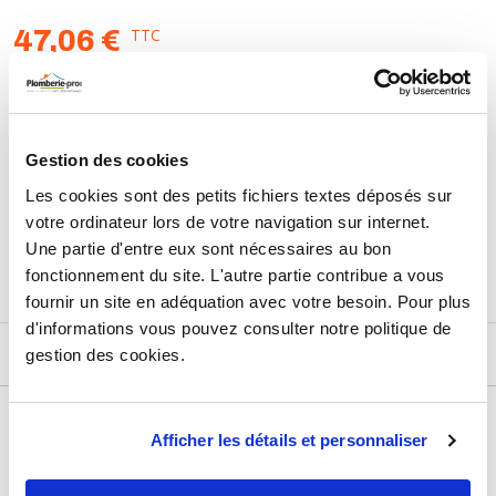
TTC
47,06 €
HT
39,22 €
AJOUTER AU PANIER
Gestion des cookies
Les cookies sont des petits fichiers textes déposés sur
Retours et échanges jusqu'à 90 jours
votre ordinateur lors de votre navigation sur internet.
En savoir plus
Une partie d'entre eux sont nécessaires au bon
fonctionnement du site. L'autre partie contribue a vous
fournir un site en adéquation avec votre besoin. Pour plus
d'informations vous pouvez consulter notre politique de
gestion des cookies.
DESCRIPTIF
DÉTAILS TECHNIQUES
Afficher les détails et personnaliser
Usage
Vide