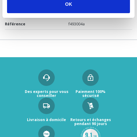
Marque
RIQUIER
OK
Garantie
2 ans
Référence
f493004a
Des experts pour vous
Paiement 100%
conseiller
sécurisé
Livraison à domicile
Retours et échanges
pendant 90 jours