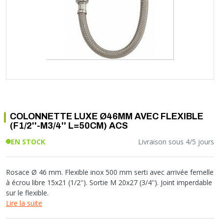
Soupape différentielle
PLOMBERIE PER
RACCORD PE (POLYÉTHYLÈNE)
SOLAIRE
EQUIPEMENT INDUSTRIEL
TRAPPE CHATIÈRE ET HUBLOT
Température
VOTRE SOLUTION CHAUFFAGE
RACCORD GALVA
PAC
COMMUNICATION
Vase d'expansion
Vanne de Température
RACCORD INOX
CHAUDIÈRE
COLLIER ET FIXATION
Vanne de zone
Vanne équilibrage
TUBE LAITON ET ECROU
TUBAGE CHEMINÉE CHAUDIÈRE POÊLE
CONNEXION
Vanne mélangeuse
TUYAU SOUPLE
CÂBLE
KIT FIXATION MURAL
GAINE
COLLECTEUR NOURRICE
ECLAIRAGE
VANNE D'ARRET
ECLAIRAGE PORTATIF
COLONNETTE LUXE Ø46MM AVEC FLEXIBLE
ROBINET
LAMPE ET TORCHE
(F1/2''-M3/4'' L=50CM) ACS
FLEXIBLE
PILES ET ACCUMULATEURS
EN STOCK
Livraison sous 4/5 jours
ETANCHÉITÉ RACCORDEMENT
BLOC DE SÉCURITÉ
FIXATION ET SUPPORT
SYSTÈMES DE SÉCURITÉ
RÉDUCTEUR DE PRESSION
VMC ET VENTILATION
Rosace Ø 46 mm. Flexible inox 500 mm serti avec arrivée femelle
à écrou libre 15x21 (1/2''). Sortie M 20x27 (3/4''). Joint imperdable
COMPTEUR ET ACCESSOIRE
sur le flexible.
FILTRATION
Lire la suite