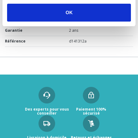
Usage
Vide
OK
Marque
Somatherm for you
Garantie
2 ans
Référence
d141312a
Des experts pour vous
Paiement 100%
conseiller
sécurisé
Livraison à domicile
Retours et échanges