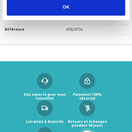
OK
Marque
Sélection P Pro
Garantie
2 ans
Référence
d382973a
Des experts pour vous
Paiement 100%
conseiller
sécurisé
Livraison à domicile
Retours et échanges
pendant 90 jours