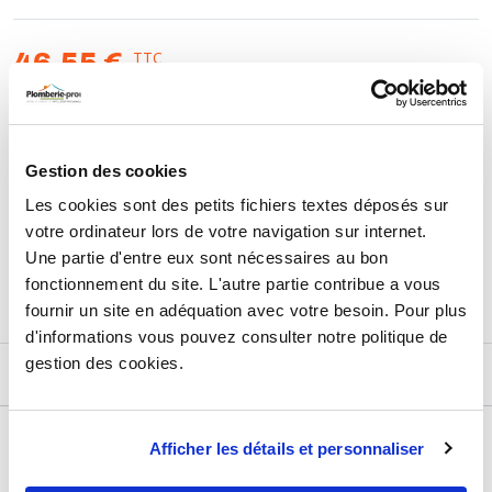
raccord à l'aide d'un flexible pression inox
TTC
46,55 €
HT
38,79 €
AJOUTER AU PANIER
Gestion des cookies
Les cookies sont des petits fichiers textes déposés sur
votre ordinateur lors de votre navigation sur internet.
Retours et échanges jusqu'à 90 jours
Une partie d'entre eux sont nécessaires au bon
En savoir plus
fonctionnement du site. L'autre partie contribue a vous
fournir un site en adéquation avec votre besoin. Pour plus
d'informations vous pouvez consulter notre politique de
gestion des cookies.
DESCRIPTIF
DÉTAILS TECHNIQUES
Afficher les détails et personnaliser
Usage
Vide