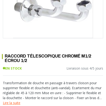
Soupape différentielle
PLOMBERIE PER
RACCORD PE (POLYÉTHYLÈNE)
SOLAIRE
EQUIPEMENT INDUSTRIEL
TRAPPE CHATIÈRE ET HUBLOT
Température
VOTRE SOLUTION CHAUFFAGE
RACCORD GALVA
PAC
COMMUNICATION
Vase d'expansion
Vanne de Température
RACCORD INOX
CHAUDIÈRE
COLLIER ET FIXATION
Vanne de zone
Vanne équilibrage
TUBE LAITON ET ECROU
TUBAGE CHEMINÉE CHAUDIÈRE POÊLE
CONNEXION
Vanne mélangeuse
TUYAU SOUPLE
CÂBLE
KIT FIXATION MURAL
GAINE
COLLECTEUR NOURRICE
ECLAIRAGE
VANNE D'ARRET
ECLAIRAGE PORTATIF
RACCORD TÉLESCOPIQUE CHROMÉ M1/2
ROBINET
LAMPE ET TORCHE
ÉCROU 1/2
FLEXIBLE
PILES ET ACCUMULATEURS
EN STOCK
Livraison sous 4/5 jours
ETANCHÉITÉ RACCORDEMENT
BLOC DE SÉCURITÉ
FIXATION ET SUPPORT
SYSTÈMES DE SÉCURITÉ
RÉDUCTEUR DE PRESSION
VMC ET VENTILATION
Transformation de douche en passage à travers cloison pour
supprimer flexible et douchette (anti-vandal). Ecartement du mur
COMPTEUR ET ACCESSOIRE
réglable de 45 à 120 mm Mise en uvre : - Supprimer le flexible et
FILTRATION
la douchette - Monter le raccord sur la cloison - Fixer un bras de
douche en position haute - Raccorder le bras de douche au
Lire la suite