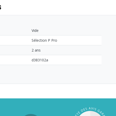
S
Vide
Sélection P Pro
2 ans
d383102a