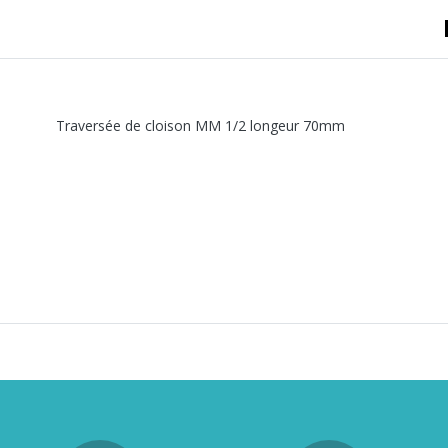
A sertir gaz
Ecrou 6 pans
Traversée de cloison MM 1/2 longeur 70mm