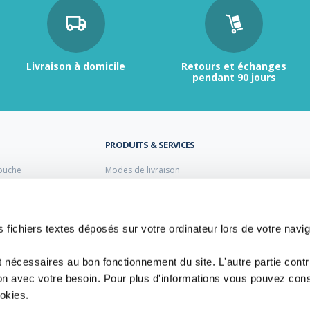
Livraison à domicile
Retours et échanges
pendant 90 jours
PRODUITS & SERVICES
ouche
Modes de livraison
Retour et échange
s laiton de plomberie
Moyens de paiement
s PVC
FAQ
Cuivre
 fichiers textes déposés sur votre ordinateur lors de votre navig
 PE Polyéthylène
t nécessaires au bon fonctionnement du site. L'autre partie cont
ion avec votre besoin. Pour plus d'informations vous pouvez cons
ookies.