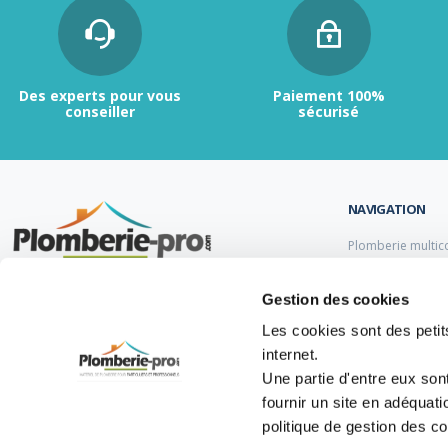
Des experts pour vous
Paiement 100%
conseiller
sécurisé
NAVIGATION
Plomberie multic
Plomberie PER
Tubes et raccord
Contactez-nous :
du lundi au vendredi de
Gestion des cookies
Tubes et raccord
9h00 à 12h et de 13h30 à 17h.
Tube et Raccord 
Les cookies sont des petits
Tubes et raccords
internet.
05 47 14 00 77
Une partie d'entre eux son
info@plomberie-pro.com
fournir un site en adéquat
politique de gestion des c