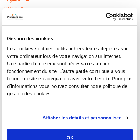
HT
3,64 €
AJOUTER AU PANIER
Gestion des cookies
Les cookies sont des petits fichiers textes déposés sur
Retours et échanges jusqu'à 90 jours
En savoir plus
votre ordinateur lors de votre navigation sur internet.
Une partie d'entre eux sont nécessaires au bon
fonctionnement du site. L'autre partie contribue a vous
fournir un site en adéquation avec votre besoin. Pour plus
d'informations vous pouvez consulter notre politique de
DESCRIPTIF
gestion des cookies.
DÉTAILS TECHNIQUES
Afficher les détails et personnaliser
Usage
Vide
Marque
Somatherm
OK