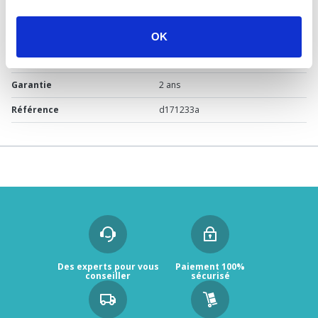
DÉTAILS TECHNIQUES
Usage
Vide
OK
Marque
PRESTO
Garantie
2 ans
Référence
d171233a
Des experts pour vous
Paiement 100%
conseiller
sécurisé