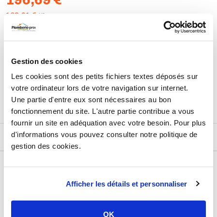
HT
163,91 €
AJOUTER AU PANIER
Gestion des cookies
Les cookies sont des petits fichiers textes déposés sur
Retours et échanges jusqu'à 90 jours
En savoir plus
votre ordinateur lors de votre navigation sur internet.
Une partie d'entre eux sont nécessaires au bon
fonctionnement du site. L'autre partie contribue a vous
fournir un site en adéquation avec votre besoin. Pour plus
d'informations vous pouvez consulter notre politique de
DESCRIPTIF
gestion des cookies.
DÉTAILS TECHNIQUES
Afficher les détails et personnaliser
Usage
Vide
Marque
Presto
OK