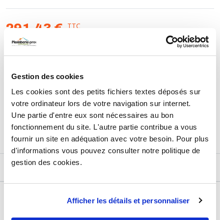
TTC
291,43 €
HT
242,86 €
AJOUTER AU PANIER
Gestion des cookies
Les cookies sont des petits fichiers textes déposés sur
votre ordinateur lors de votre navigation sur internet.
Retours et échanges jusqu'à 90 jours
Une partie d'entre eux sont nécessaires au bon
En savoir plus
fonctionnement du site. L'autre partie contribue a vous
fournir un site en adéquation avec votre besoin. Pour plus
d'informations vous pouvez consulter notre politique de
gestion des cookies.
DESCRIPTIF
DÉTAILS TECHNIQUES
Afficher les détails et personnaliser
Usage
Vide