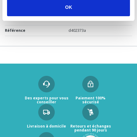
OK
Marque
DELABIE
Garantie
2 ans
Référence
d402373a
Des experts pour vous
Paiement 100%
conseiller
sécurisé
Livraison à domicile
Retours et échanges
pendant 90 jours