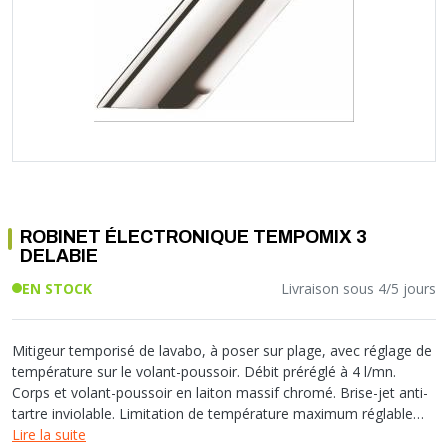
Soupape différentielle
PLOMBERIE PER
RACCORD PE (POLYÉTHYLÈNE)
SOLAIRE
EQUIPEMENT INDUSTRIEL
TRAPPE CHATIÈRE ET HUBLOT
Température
VOTRE SOLUTION CHAUFFAGE
RACCORD GALVA
PAC
COMMUNICATION
Vase d'expansion
Vanne de Température
RACCORD INOX
CHAUDIÈRE
COLLIER ET FIXATION
Vanne de zone
Vanne équilibrage
TUBE LAITON ET ECROU
TUBAGE CHEMINÉE CHAUDIÈRE POÊLE
CONNEXION
Vanne mélangeuse
TUYAU SOUPLE
CÂBLE
KIT FIXATION MURAL
GAINE
COLLECTEUR NOURRICE
ECLAIRAGE
VANNE D'ARRET
ECLAIRAGE PORTATIF
ROBINET ÉLECTRONIQUE TEMPOMIX 3
ROBINET
LAMPE ET TORCHE
DELABIE
FLEXIBLE
PILES ET ACCUMULATEURS
EN STOCK
Livraison sous 4/5 jours
ETANCHÉITÉ RACCORDEMENT
BLOC DE SÉCURITÉ
FIXATION ET SUPPORT
SYSTÈMES DE SÉCURITÉ
RÉDUCTEUR DE PRESSION
VMC ET VENTILATION
Mitigeur temporisé de lavabo, à poser sur plage, avec réglage de
température sur le volant-poussoir. Débit préréglé à 4 l/mn.
COMPTEUR ET ACCESSOIRE
Corps et volant-poussoir en laiton massif chromé. Brise-jet anti-
FILTRATION
tartre inviolable. Limitation de température maximum réglable
sans démonter la cartouche, ni couper l'eau (Brevet Delabie).
Lire la suite