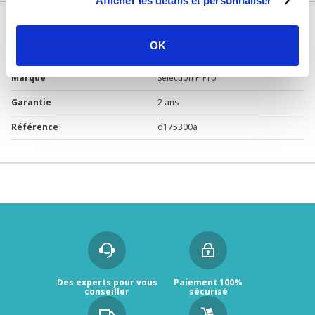
Afficher les détails et personnaliser
DÉTAILS TECHNIQUES
OK
Usage
Vide
Marque
Sélection P Pro
Garantie
2 ans
Référence
d175300a
Des experts pour vous
Paiement 100%
conseiller
sécurisé