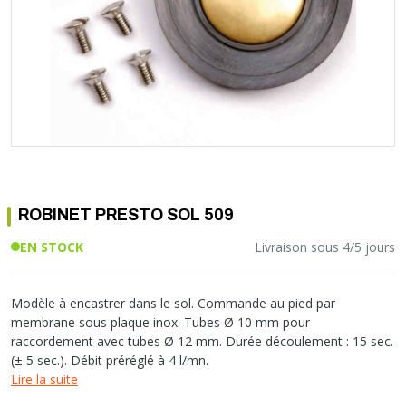
Soupape différentielle
PLOMBERIE PER
RACCORD PE (POLYÉTHYLÈNE)
SOLAIRE
EQUIPEMENT INDUSTRIEL
TRAPPE CHATIÈRE ET HUBLOT
Température
VOTRE SOLUTION CHAUFFAGE
RACCORD GALVA
PAC
COMMUNICATION
Vase d'expansion
Vanne de Température
RACCORD INOX
CHAUDIÈRE
COLLIER ET FIXATION
Vanne de zone
Vanne équilibrage
TUBE LAITON ET ECROU
TUBAGE CHEMINÉE CHAUDIÈRE POÊLE
CONNEXION
Vanne mélangeuse
TUYAU SOUPLE
CÂBLE
KIT FIXATION MURAL
GAINE
COLLECTEUR NOURRICE
ECLAIRAGE
VANNE D'ARRET
ECLAIRAGE PORTATIF
ROBINET PRESTO SOL 509
ROBINET
LAMPE ET TORCHE
FLEXIBLE
PILES ET ACCUMULATEURS
EN STOCK
Livraison sous 4/5 jours
ETANCHÉITÉ RACCORDEMENT
BLOC DE SÉCURITÉ
FIXATION ET SUPPORT
SYSTÈMES DE SÉCURITÉ
Modèle à encastrer dans le sol. Commande au pied par
RÉDUCTEUR DE PRESSION
VMC ET VENTILATION
membrane sous plaque inox. Tubes Ø 10 mm pour
raccordement avec tubes Ø 12 mm. Durée découlement : 15 sec.
COMPTEUR ET ACCESSOIRE
(± 5 sec.). Débit préréglé à 4 l/mn.
FILTRATION
Lire la suite