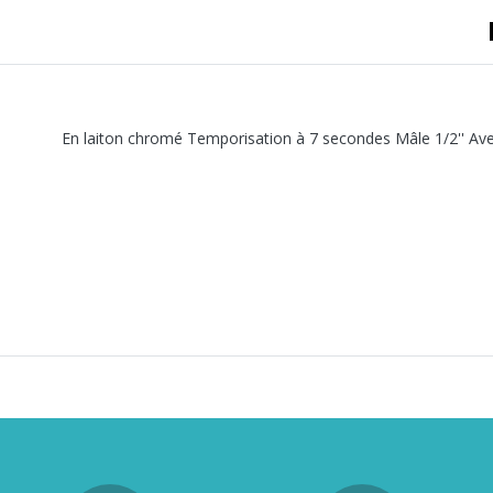
A sertir gaz
Ecrou 6 pans
En laiton chromé Temporisation à 7 secondes Mâle 1/2'' A