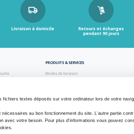
Livraison à domicile
Retours et échanges
pendant 90 jours
PRODUITS & SERVICES
ouche
Modes de livraison
Retour et échange
s laiton de plomberie
Moyens de paiement
s PVC
FAQ
Cuivre
 fichiers textes déposés sur votre ordinateur lors de votre navig
 PE Polyéthylène
t nécessaires au bon fonctionnement du site. L'autre partie cont
ion avec votre besoin. Pour plus d'informations vous pouvez cons
ookies.