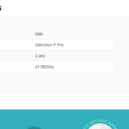
S
Vide
Sélection P Pro
2 ans
d178000a