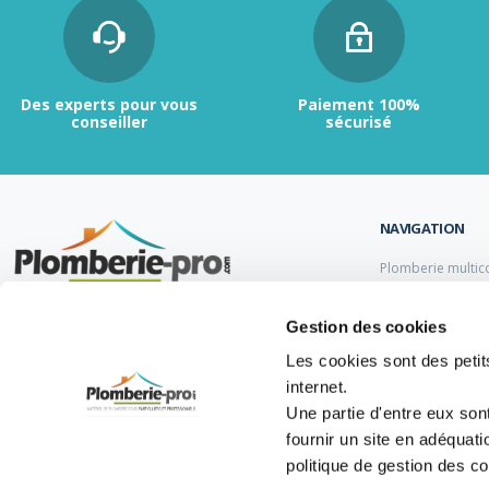
Des experts pour vous
Paiement 100%
conseiller
sécurisé
NAVIGATION
Plomberie multic
Plomberie PER
Tubes et raccord
Contactez-nous :
du lundi au vendredi de
Gestion des cookies
Tubes et raccord
9h00 à 12h et de 13h30 à 17h.
Tube et Raccord 
Les cookies sont des petits
Tubes et raccords
internet.
05 47 14 00 77
Une partie d'entre eux son
info@plomberie-pro.com
fournir un site en adéquat
politique de gestion des c