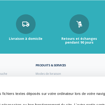
Livraison à domicile
Retours et échanges
pendant 90 jours
PRODUITS & SERVICES
ouche
Modes de livraison
Retour et échange
s laiton de plomberie
Moyens de paiement
s PVC
FAQ
Cuivre
 fichiers textes déposés sur votre ordinateur lors de votre navig
 PE Polyéthylène
t nécessaires au bon fonctionnement du site. L'autre partie cont