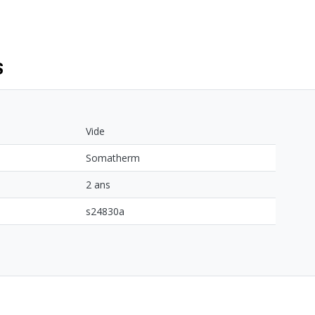
S
Vide
Somatherm
2 ans
s24830a