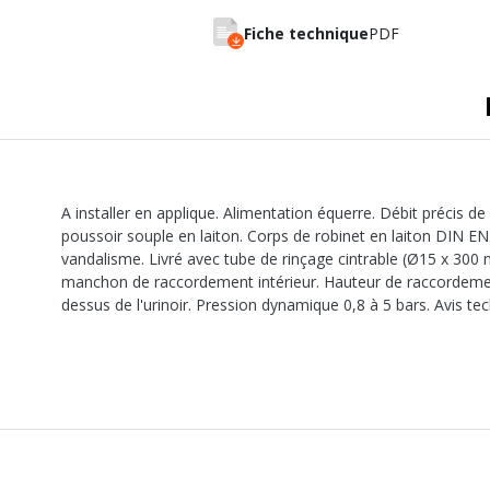
A sertir gaz
Ecrou 6 pans
Fiche technique
PDF
A installer en applique. Alimentation équerre. Débit précis de 
poussoir souple en laiton. Corps de robinet en laiton DIN EN
vandalisme. Livré avec tube de rinçage cintrable (Ø15 x 300 
manchon de raccordement intérieur. Hauteur de raccordeme
dessus de l'urinoir. Pression dynamique 0,8 à 5 bars. Avis te