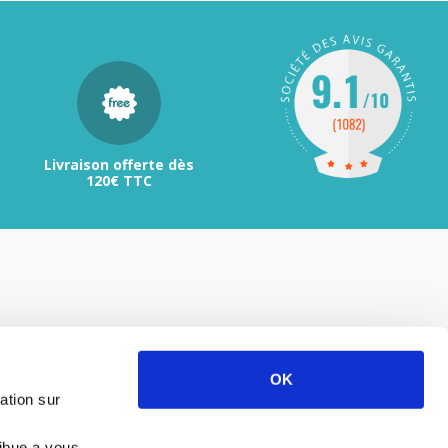
Livraison offerte dès
120€ TTC
OK
ation sur
ribue a vous