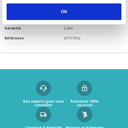
Usage
Vide
OK
Marque
PRESTO
Garantie
2 ans
Référence
d171701a
Des experts pour vous
Paiement 100%
conseiller
sécurisé
Livraison à domicile
Retours et échanges