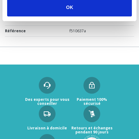
OK
Marque
ROLF
Garantie
2 ans
Référence
f510637a
Des experts pour vous
Paiement 100%
conseiller
sécurisé
Livraison à domicile
Retours et échanges
pendant 90 jours