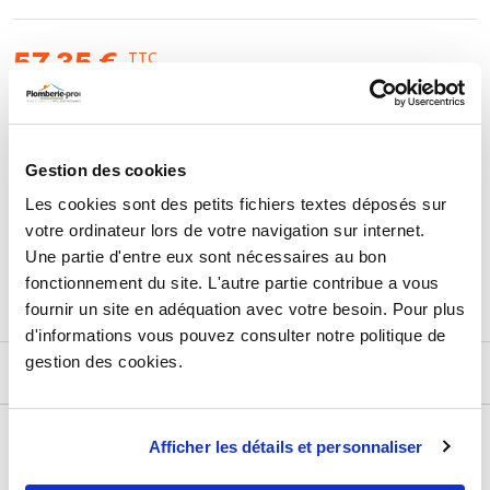
mâle 15/21
Marque : ROLF
TTC
57,35 €
HT
47,79 €
AJOUTER AU PANIER
Gestion des cookies
Les cookies sont des petits fichiers textes déposés sur
votre ordinateur lors de votre navigation sur internet.
Retours et échanges jusqu'à 90 jours
Une partie d'entre eux sont nécessaires au bon
En savoir plus
fonctionnement du site. L'autre partie contribue a vous
fournir un site en adéquation avec votre besoin. Pour plus
d'informations vous pouvez consulter notre politique de
gestion des cookies.
DESCRIPTIF
DÉTAILS TECHNIQUES
Afficher les détails et personnaliser
Usage
Vide