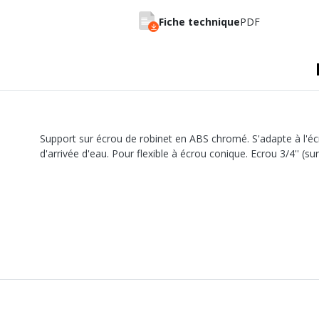
A sertir gaz
Ecrou 6 pans
Fiche technique
PDF
Support sur écrou de robinet en ABS chromé. S'adapte à l'
d'arrivée d'eau. Pour flexible à écrou conique. Ecrou 3/4'' (s