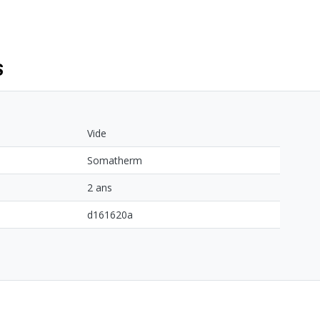
S
Vide
Somatherm
2 ans
d161620a