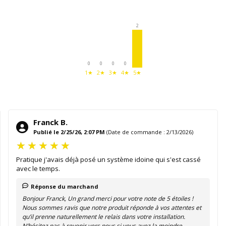
2
0
0
0
0
1★
2★
3★
4★
5★
Franck B.
Publié le 2/25/26, 2:07 PM
(Date de commande : 2/13/2026)
Pratique j'avais déjà posé un système idoine qui s'est cassé
avec le temps.
Réponse du marchand
Bonjour Franck, Un grand merci pour votre note de 5 étoiles !
Nous sommes ravis que notre produit réponde à vos attentes et
qu’il prenne naturellement le relais dans votre installation.
N’hésitez pas à revenir vers nous si vous avez la moindre