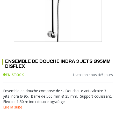
Soupape différentielle
PLOMBERIE PER
RACCORD PE (POLYÉTHYLÈNE)
SOLAIRE
EQUIPEMENT INDUSTRIEL
TRAPPE CHATIÈRE ET HUBLOT
Température
VOTRE SOLUTION CHAUFFAGE
RACCORD GALVA
PAC
COMMUNICATION
Vase d'expansion
Vanne de Température
RACCORD INOX
CHAUDIÈRE
COLLIER ET FIXATION
Vanne de zone
Vanne équilibrage
TUBE LAITON ET ECROU
TUBAGE CHEMINÉE CHAUDIÈRE POÊLE
CONNEXION
Vanne mélangeuse
TUYAU SOUPLE
CÂBLE
KIT FIXATION MURAL
GAINE
COLLECTEUR NOURRICE
ECLAIRAGE
VANNE D'ARRET
ECLAIRAGE PORTATIF
ENSEMBLE DE DOUCHE INDRA 3 JETS Ø95MM
ROBINET
LAMPE ET TORCHE
DISFLEX
FLEXIBLE
PILES ET ACCUMULATEURS
EN STOCK
Livraison sous 4/5 jours
ETANCHÉITÉ RACCORDEMENT
BLOC DE SÉCURITÉ
FIXATION ET SUPPORT
SYSTÈMES DE SÉCURITÉ
RÉDUCTEUR DE PRESSION
VMC ET VENTILATION
Ensemble de douche composé de : - Douchette anticalcaire 3
jets Indra Ø 95.  Barre de 560 mm Ø 25 mm.  Support coulissant. 
COMPTEUR ET ACCESSOIRE
Flexible 1,50 m inox double agrafage.
FILTRATION
Lire la suite