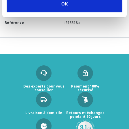
Marque
DISFLEX
OK
Garantie
2 ans
Référence
f513318a
Des experts pour vous
Paiement 100%
conseiller
sécurisé
Livraison à domicile
Retours et échanges
pendant 90 jours