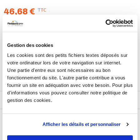
TTC
46,68 €
HT
38,90 €
AJOUTER AU PANIER
Gestion des cookies
Les cookies sont des petits fichiers textes déposés sur
Retours et échanges jusqu'à 90 jours
votre ordinateur lors de votre navigation sur internet.
En savoir plus
Une partie d'entre eux sont nécessaires au bon
fonctionnement du site. L'autre partie contribue a vous
fournir un site en adéquation avec votre besoin. Pour plus
d'informations vous pouvez consulter notre politique de
gestion des cookies.
DESCRIPTIF
DÉTAILS TECHNIQUES
Afficher les détails et personnaliser
Usage
Vide