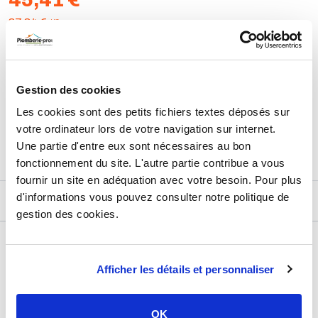
HT
37,84 €
AJOUTER AU PANIER
Gestion des cookies
Les cookies sont des petits fichiers textes déposés sur
Retours et échanges jusqu'à 90 jours
En savoir plus
votre ordinateur lors de votre navigation sur internet.
Une partie d'entre eux sont nécessaires au bon
fonctionnement du site. L'autre partie contribue a vous
fournir un site en adéquation avec votre besoin. Pour plus
d'informations vous pouvez consulter notre politique de
DESCRIPTIF
gestion des cookies.
DÉTAILS TECHNIQUES
Afficher les détails et personnaliser
Usage
Vide
Marque
Sélection P Pro
OK