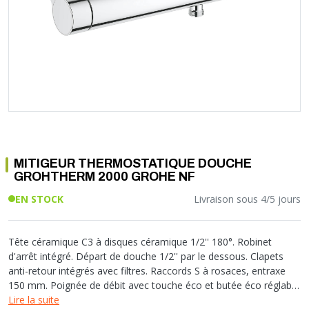
Soupape différentielle
PLOMBERIE PER
RACCORD PE (POLYÉTHYLÈNE)
SOLAIRE
EQUIPEMENT INDUSTRIEL
TRAPPE CHATIÈRE ET HUBLOT
Température
VOTRE SOLUTION CHAUFFAGE
RACCORD GALVA
PAC
COMMUNICATION
Vase d'expansion
Vanne de Température
RACCORD INOX
CHAUDIÈRE
COLLIER ET FIXATION
Vanne de zone
Vanne équilibrage
TUBE LAITON ET ECROU
TUBAGE CHEMINÉE CHAUDIÈRE POÊLE
CONNEXION
Vanne mélangeuse
TUYAU SOUPLE
CÂBLE
KIT FIXATION MURAL
GAINE
COLLECTEUR NOURRICE
ECLAIRAGE
VANNE D'ARRET
ECLAIRAGE PORTATIF
MITIGEUR THERMOSTATIQUE DOUCHE
ROBINET
LAMPE ET TORCHE
GROHTHERM 2000 GROHE NF
FLEXIBLE
PILES ET ACCUMULATEURS
EN STOCK
Livraison sous 4/5 jours
ETANCHÉITÉ RACCORDEMENT
BLOC DE SÉCURITÉ
FIXATION ET SUPPORT
SYSTÈMES DE SÉCURITÉ
RÉDUCTEUR DE PRESSION
VMC ET VENTILATION
Tête céramique C3 à disques céramique 1/2'' 180°. Robinet
d'arrêt intégré. Départ de douche 1/2'' par le dessous. Clapets
COMPTEUR ET ACCESSOIRE
anti-retour intégrés avec filtres. Raccords S à rosaces, entraxe
FILTRATION
150 mm. Poignée de débit avec touche éco et butée éco réglable
séparément. Butée de température à 38°C et limiteur de
Lire la suite