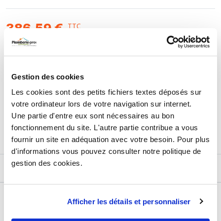
température intégré à 50°C max. Economie d'eau (Grohe
EcoJoy®). Corps froid anti-brûlure (Grohe CoolTouch®).
Régulation thermostatique quasi-instantanée (Grohe
TTC
386,59 €
TurboStat®). Tablette amovible en laiton chromé pour nettoyage
HT
322,16 €
facile.
AJOUTER AU PANIER
Gestion des cookies
Les cookies sont des petits fichiers textes déposés sur
votre ordinateur lors de votre navigation sur internet.
Retours et échanges jusqu'à 90 jours
Une partie d'entre eux sont nécessaires au bon
En savoir plus
fonctionnement du site. L'autre partie contribue a vous
fournir un site en adéquation avec votre besoin. Pour plus
d'informations vous pouvez consulter notre politique de
gestion des cookies.
DESCRIPTIF
DÉTAILS TECHNIQUES
Afficher les détails et personnaliser
Usage
Vide