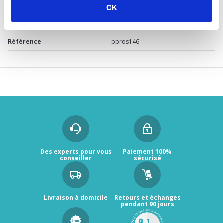
Marque
Rolf by Ayor
OK
Garantie
2 ans
Référence
ppros146
Des experts pour vous
Paiement 100%
conseiller
sécurisé
Livraison à domicile
Retours et échanges
pendant 90 jours