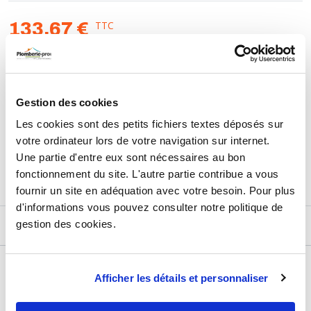
TTC
133,67 €
HT
111,39 €
Gestion des cookies
Les cookies sont des petits fichiers textes déposés sur
Retours et échanges jusqu'à 90 jours
votre ordinateur lors de votre navigation sur internet.
En savoir plus
Une partie d'entre eux sont nécessaires au bon
fonctionnement du site. L'autre partie contribue a vous
fournir un site en adéquation avec votre besoin. Pour plus
d'informations vous pouvez consulter notre politique de
gestion des cookies.
DESCRIPTIF
DÉTAILS TECHNIQUES
Afficher les détails et personnaliser
Usage
Vide