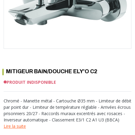
Soupape différentielle
PLOMBERIE PER
RACCORD PE (POLYÉTHYLÈNE)
SOLAIRE
EQUIPEMENT INDUSTRIEL
TRAPPE CHATIÈRE ET HUBLOT
Température
VOTRE SOLUTION CHAUFFAGE
RACCORD GALVA
PAC
COMMUNICATION
Vase d'expansion
Vanne de Température
RACCORD INOX
CHAUDIÈRE
COLLIER ET FIXATION
Vanne de zone
Vanne équilibrage
TUBE LAITON ET ECROU
TUBAGE CHEMINÉE CHAUDIÈRE POÊLE
CONNEXION
Vanne mélangeuse
TUYAU SOUPLE
CÂBLE
KIT FIXATION MURAL
GAINE
COLLECTEUR NOURRICE
ECLAIRAGE
VANNE D'ARRET
ECLAIRAGE PORTATIF
MITIGEUR BAIN/DOUCHE ELY'O C2
ROBINET
LAMPE ET TORCHE
FLEXIBLE
PILES ET ACCUMULATEURS
PRODUIT INDISPONIBLE
ETANCHÉITÉ RACCORDEMENT
BLOC DE SÉCURITÉ
FIXATION ET SUPPORT
SYSTÈMES DE SÉCURITÉ
Chromé - Manette métal - Cartouche Ø35 mm - Limiteur de débit
RÉDUCTEUR DE PRESSION
VMC ET VENTILATION
par point dur - Limiteur de température réglable - Arrivées écrous
prisonniers 20/27 - Raccords muraux excentrés avec rosaces -
COMPTEUR ET ACCESSOIRE
Inverseur automatique - Classement E3/1 C2 A1 U3 (BBCA)
FILTRATION
Lire la suite